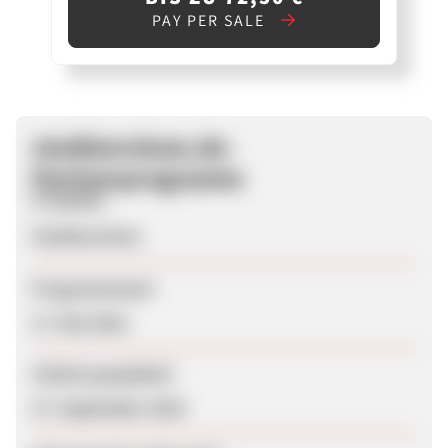
PAY PER SALE
studienreisen.de-
Partnerprogramm
Produkte
Studienreisen
Programmstart
17. Mai 2016
Zuletzt geupdatet
27. September 2018