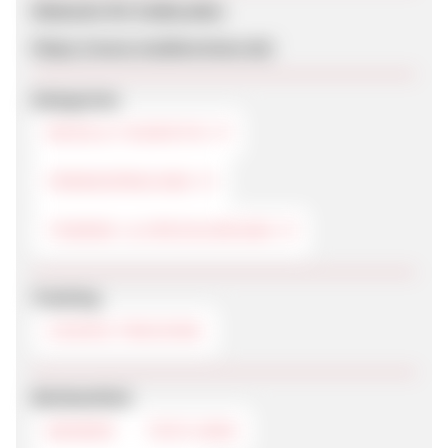
Webseite für Endkunden
https://www.studienreisen.de/
Kategorien
REISE & TOURISTIK
FREMDSPRACHEN
THEMEN- & SPEZIALREISEN
Tracking
COOKIE-TRACKING
Werbemittel
BANNER
TEXTLINKS