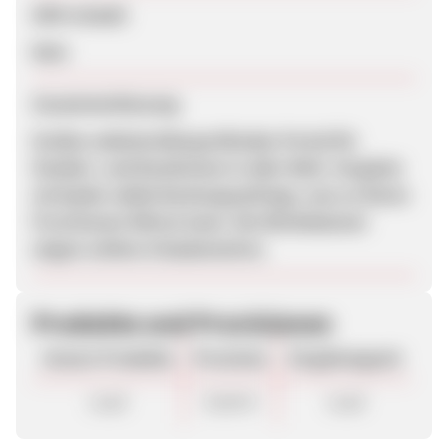
SEM erlaubt
Nein
Zusammenfassung
Großes anbieterübergreifendes Portal für
Studien- und Rundreisen in aller Welt. Vergütet
wird jede valide Buchungsanfrage, was zu fairen
Provisionen führen kann. Die Werbebanner
zeigen schöne Urlaubsmotive.
Produkte und Provisionen
Unsere Produkte
Provision
Vergütungsart
Lead
20,00 €
Lead