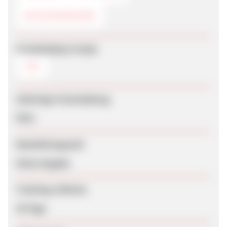
GUTSCHEINCODE
Produktdaten-Feeds
CSV
Sofortige Freischaltung
Nein
Bearbeitungszeit
Keine Angabe
Tracking-Lifetime
30 Tage