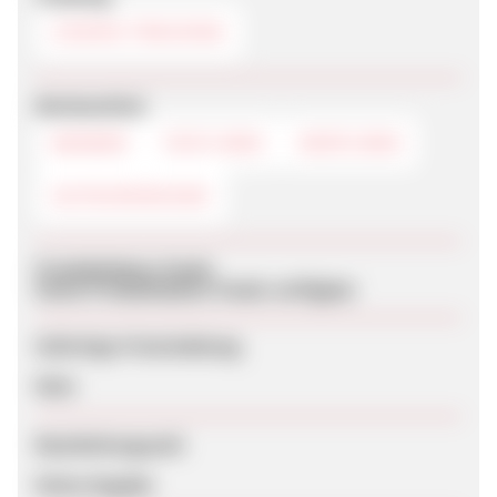
COOKIE-TRACKING
Werbemittel
BANNER
TEXTLINKS
DEEPLINKS
GUTSCHEINCODE
Produktdaten-Feeds
Keine Produktdaten-Feeds verfügbar
Sofortige Freischaltung
Nein
Bearbeitungszeit
Keine Angabe