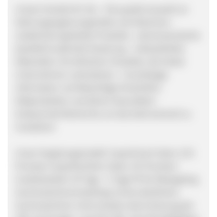
Unsere Vorteile für Sie: - Eine große Auswahl an
Nahrungsergänzungsmittel und Vitaminen -
medizinisch getestete Produkte - pharmazeutische
Qualität & optimale Dosierung - unbearbeitete
Materialien mit ethischen Charakter, die lokale
Unternehmen unterstützen - Zuverlässige
Information und Ratschläge hinsichtlich
Diätprodukten und deiner Gesundheit -
Andauernde Recherche um das Geld wertvoll zu
investieren
Unser Vergütungsmodell: SuperSmart Sales: 11%
Provision SuperNutrition Sales: 2% Provision
Cookielaufzeit: 30 Tage - 3 Tage PV für Retargeting
Suchmaschinenmarketing: Ist bei sämtlichen
Suchmaschinen nicht erlaubt, keine Nutzung der