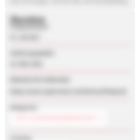
URL als Anzeige- und Ziel-URL, kein Brandbidding.
Überblick
Programmstart
07. Juli 2017
Zuletzt geupdatet
23. März 2021
Webseite für Endkunden
https://www.supersmart.com/home.pl?lang=de
Kategorien
DIÄT & NAHRUNGSERGÄNZUNG
Tracking