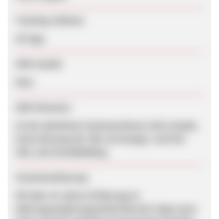
Tracking-Lifetime
30 Tage
SEM erlaubt
Nein
SEM-Hinweise
Ist bei sämtlichen Suchmaschinen nicht erlaubt,
keine Nutzung der URL als Anzeige- und Ziel-
URL, kein Brandbidding.
Zusammenfassung
Mit über 25 Jahren Erfahrung im
Nahrungsergänzungsmittel Bereich, liegt unser