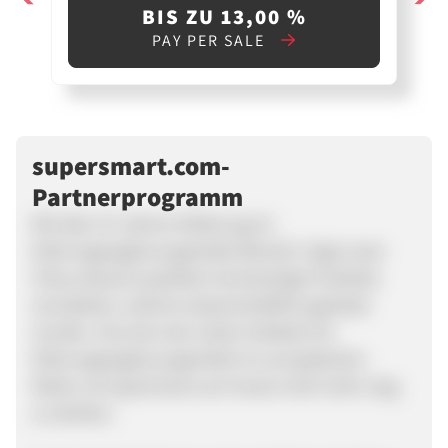
BIS ZU 13,00 %
PAY PER SALE
supersmart.com-
Partnerprogramm
Mit über 25 Jahren Erfahrung im
Nahrungsergänzungsmittel Bereich, liegt unser
Fokus darauf, qualitativ hochwertige Produkte
anzubieten, welche wissenschaftlich getestet
wurden. Als einer der ersten Anbieter für
Nahrungsergänzungsmittel im europäischen
Markt, ist Supersmart.com heute nicht mehr weg
zu denken.