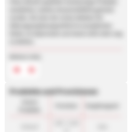
Fokus darauf, qualitativ hochwertige Produkte
anzubieten, welche wissenschaftlich getestet
wurden. Als einer der ersten Anbieter für
Nahrungsergänzungsmittel im europäischen
Markt, ist Supersmart.com heute nicht mehr weg
zu denken.
Weitere Links
Produkte und Provisionen
Unsere
Provision
Vergütungsart
Produkte
3,00 - 11,00
Verkauf
Sale
%