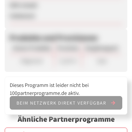
SEM erlaubt
Unbekannt
Produkte und Provisionen
Unsere Produkte
Provision
Vergütungsart
Allgemein
11,20 %
Sale
Dieses Programm ist leider nicht bei
100partnerprogramme.de aktiv.
BEIM NETZWERK DIREKT VERFÜGBAR
Ähnliche Partnerprogramme