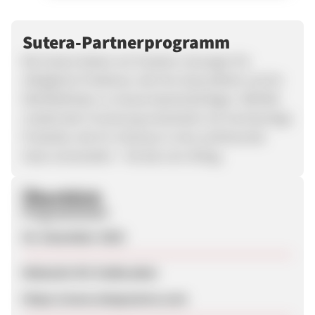
Sutera-Partnerprogramm
Bei Sutera bieten wir kreative Lösungen für
alltägliche Probleme, die Ihre Gesundheit und Ihr
Wohlbefinden zu Hause beeinträchtigen. Mithilfe
modernster Forschung entwickeln wir hochwertige
Produkte, die Ihr Zuhause in eine wohltuende
Oase verwandeln – fernab vom Alltag.
Überblick
Programmstart
02. Dezember 2025
Webseite für Endkunden
https://www.sleepsutera.com