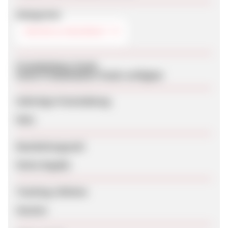
Kategorien
KÜCHE & HAUSHALT
Produktdaten-Feeds
Keine Produktdaten-Feeds verfügbar
Sofortige Freischaltung
Nein
Bearbeitungszeit
Keine Angabe
Tracking-Lifetime
Session