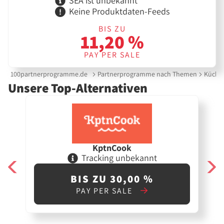
SEA ist unbekannt
Keine Produktdaten-Feeds
BIS ZU
11,20 %
PAY PER SALE
100partnerprogramme.de
Partnerprogramme nach Themen
Küche 
Unsere Top-Alternativen
KptnCook
Tracking unbekannt
BIS ZU 30,00 %
PAY PER SALE