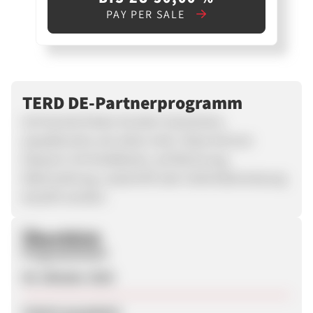
PAY PER SALE
TERD DE-Partnerprogramm
Auf terd.de finden Kunden Gutscheine,
paysafecards und vieles mehr. Diese können
bequem mit Kreditkarte, auf Rechnung,
Ratenzahlung, Lastschrift oder Sofortüberweisung
bezahlt werden.
Überblick
Programmstart
09. Oktober 2025
Zuletzt geupdatet