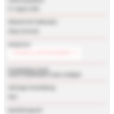
07. August 2026
Webseite für Endkunden
https://terd.de/
Kategorien
TECHNIK & ENTERTAINMENT
Produktdaten-Feeds
Keine Produktdaten-Feeds verfügbar
Sofortige Freischaltung
Nein
Bearbeitungszeit