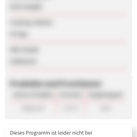
Keine Angabe
Tracking-Lifetime
30 Tage
SEM erlaubt
Unbekannt
Produkte und Provisionen
Unsere Produkte
Provision
Vergütungsart
Allgemein
1,75 %
Sale
Dieses Programm ist leider nicht bei