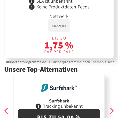
SEA ist unbekannt
Keine Produktdaten-Feeds
Netzwerk
BIS ZU
1,75 %
PAY PER SALE
100partnerprogramme.de
Partnerprogramme nach Themen
Techni
Unsere Top-Alternativen
Surfshark
Tracking unbekannt
BIS ZU 50,00 %