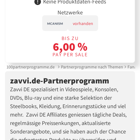
Keine Produktdaten-Feeds
Netzwerke
vorhanden
BIS ZU
6,00 %
PAY PER SALE
100partnerprogramme.de
Partnerprogramme nach Themen
Fanart
zavvi.de-Partnerprogramm
Zavvi DE spezialisiert in Videospiele, Konsolen,
DVDs, Blu-ray und eine starke Selektion der
Steelbooks, Kleidung, Erinnerungsstücke und viel
mehr. Zavvi DE Affiliates geniessen tägliche Deals,
regelmässige Preissenkungen, aktualisierte
Sonderangebote, und sie haben auch der Chance
die gefragtesten Produkte zu überprüfen und