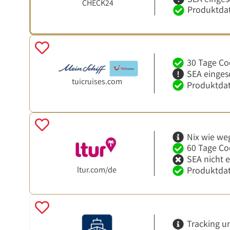
CHECK24
Produktdat
30 Tage Co
SEA einges
tuicruises.com
Produktdat
Nix wie we
60 Tage Co
SEA nicht 
ltur.com/de
Produktdat
Tracking u