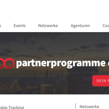
s
Events
Netzwerke
Agenturen
Coa
DEIN 
Netzwerke
okie-Tracking