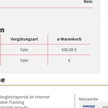
Nein
en
Vergütungsart
ø Warenkorb
Sale
600.00 €
Sale
€
me
Vergleichsportal im Internet
Netzwerke
okie-Tracking
chränkt erlaubt
vor