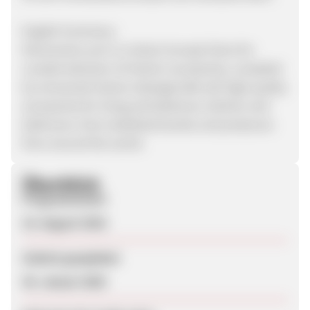
English Summary:
​theroomers.com is a Swiss Concept Store for
curated selection of interior accessories, compiled
by renowned interior desingers.We sell high quality
accessories for living and bedroom, kitchen and
bathroom, from etalished brands und producers
from around the world.
Überblick
Programmstart
23. August 2016
Zuletzt geupdatet
30. Januar 2020