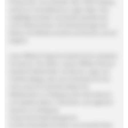
Produzenten und verkaufen über 2'500 Produkte,
welche wir versandbereit an Lager haben. Eine
sorgfältige Auswahl und höchste Qualität sind
unser Markenzeichen, 0% Rücksendungen der
Beweis. Die Website erscheint auf Deutsch und auf
Englisch.
Unser Affiliate-Programm besticht durch attraktive
Provisionen. Wir stellen unseren Affiliate-Partnern
klassische Werbemittel, wie Banner, Logos und
Textlinks (Blogs), aber auch Gutscheine für Ihre
Users sowie für Gutscheine/Waren für
Wettbewerbe zur Verfügung. Alle Informationen
und Updates stehen in deutscher und englischer
Sprache zur Verfügung
Unsere Kommissionsprogramm:
10-20% Verkaufskommission auf verkaufte Ware.