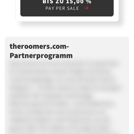
BIS ZU 15,00 %
PAY PER SALE
theroomers.com-
Partnerprogramm
theroomers.com ist ein Schweizer Concept Store
für handverlesene Interior Design Accessoires,
zusammengetragen von renommierten Interior
Designern – mit dem sicheren Gespür für das ganz
Spezielle. Wir verkaufen hochwertige
Wohnaccessoires für Wohn- und Schlafzimmer,
Küche und Bad wie auch Aussenräume von
etablierten Marken und Produzenten aus der
ganzen Welt. Wir arbeiten mit knapp hundert