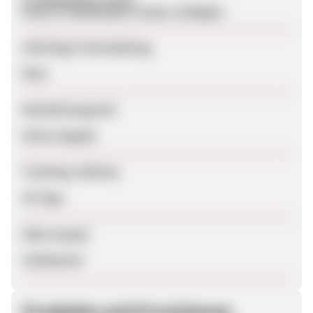
Keine Produktdaten-Feeds verfügbar
Sofortige Freischaltung
Nein
Bearbeitungszeit
Keine Angabe
Tracking-Lifetime
30 Tage
SEM erlaubt
Unbekannt
Produkte und Provisionen