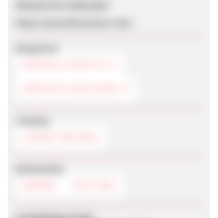
Webseite für Endkunden
https://www.theroomers.com/
Kategorien
DESIGN & LIFESTYLE
HEIMTEXTILIEN & DEKO
Tracking
COOKIE-TRACKING
Werbemittel
BANNER
TEXTLINKS
Produktdaten-Feeds