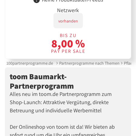
Netzwerk
vorhanden
BIS ZU
8,00 %
PAY PER SALE
100partnerprogramme.de
Partnerprogramme nach Themen
Pflanz
toom Baumarkt-
Partnerprogramm
Alles neu im toom.de Partnerprogramm zum
Shop-Launch: Attraktive Vergütung, direkte
Betreuung und individuelle Werbemittel
Der Onlineshop von toom ist da! Wir bieten ab
sofort rund um die Uhr ein umfangreiches