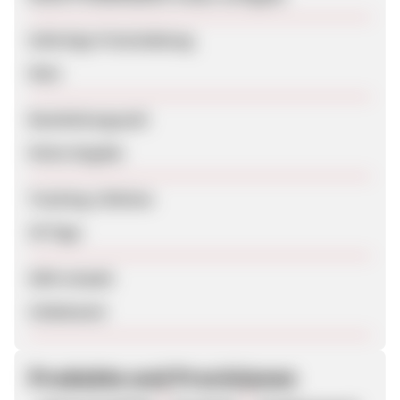
Sofortige Freischaltung
Nein
Bearbeitungszeit
Keine Angabe
Tracking-Lifetime
30 Tage
SEM erlaubt
Unbekannt
Produkte und Provisionen