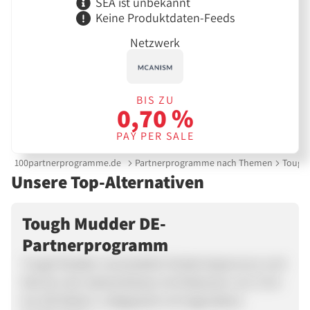
SEA ist unbekannt
Keine Produktdaten-Feeds
Netzwerk
BIS ZU
0,70 %
PAY PER SALE
100partnerprogramme.de
Partnerprogramme nach Themen
Tough
Unsere Top-Alternativen
Tough Mudder DE-
Partnerprogramm
Tough Mudder veranstaltet Hindernisparcours und
Rennen der Spitzenklasse mit Distanzen von 5 km
bis 100 Meilen, vollgepackt mit legendären