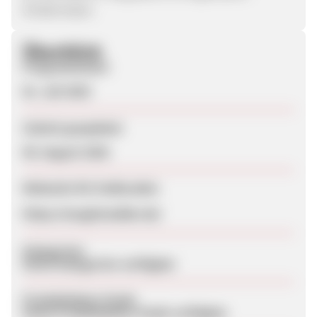
Hindernissen.
Überblick
Programmstart
01. Juli 2025
Zuletzt geupdatet
09. August 2026
Webseite für Endkunden
https://toughmudder.de/
Kategorien
Keine Kategorien verfügbar
Produktdaten-Feeds
Keine Produktdaten-Feeds verfügbar