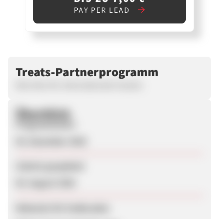
PAY PER LEAD
Treats-Partnerprogramm
Abo-Box für internationale Snacks
Überblick
Programmstart
05. Dezember 2025
Zuletzt geupdatet
05. August 2026
Webseite für Endkunden