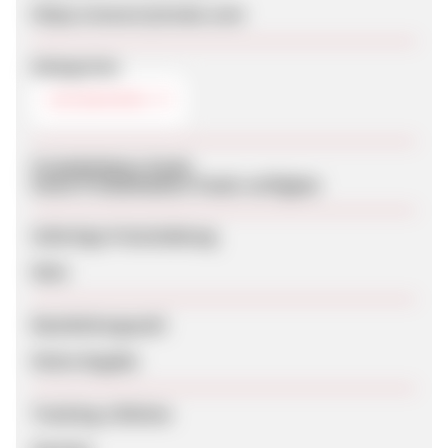
https://www.trytreats.com
Kategorien
SÜSSWAREN
Produktdaten-Feeds
Keine Produktdaten-Feeds verfügbar
Sofortige Freischaltung
Nein
Bearbeitungszeit
Keine Angabe
Tracking-Lifetime