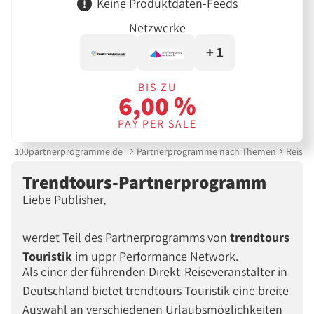
Keine Produktdaten-Feeds
Netzwerke
+ 1
BIS ZU
6,00 %
PAY PER SALE
100partnerprogramme.de
Partnerprogramme nach Themen
Reise &
Trendtours-Partnerprogramm
Liebe Publisher,
werdet Teil des Partnerprogramms von
trendtours
Touristik
im uppr Performance Network.
Als einer der führenden Direkt-Reiseveranstalter in
Deutschland bietet trendtours Touristik eine breite
Auswahl an verschiedenen Urlaubsmöglichkeiten