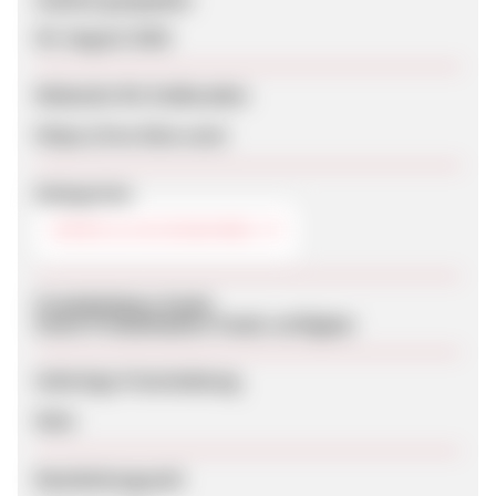
05. August 2026
Webseite für Endkunden
https://tres-bien.com/
Kategorien
MODE & ACCESSOIRES
Produktdaten-Feeds
Keine Produktdaten-Feeds verfügbar
Sofortige Freischaltung
Nein
Bearbeitungszeit