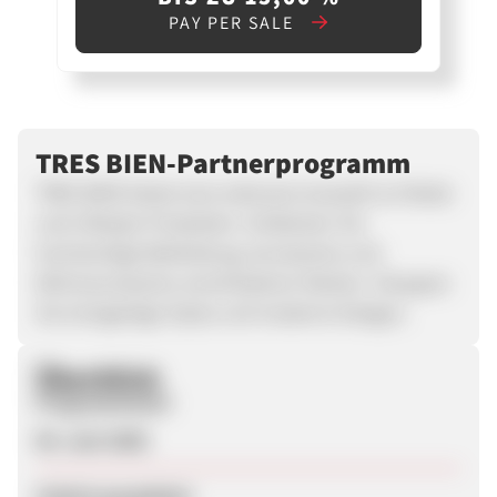
PAY PER SALE
TRES BIEN-Partnerprogramm
TRES BIEN bietet eine exklusive Auswahl an Mode-
und Lifestyle-Produkten. Entdecken Sie
hochwertige Bekleidung, Accessoires und
Wohnaccessoires verschiedener Marken. Shoppen
Sie einzigartige Styles und moderne Designs.
Überblick
Programmstart
04. Juni 2026
Zuletzt geupdatet