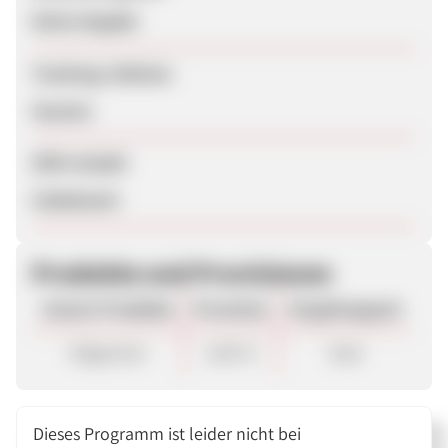
Keine Angabe
Tracking-Lifetime
Session
SEM erlaubt
Unbekannt
Produkte und Provisionen
Unsere Produkte
Provision
Vergütungsart
Allgemein
3,00 %
Sale
Dieses Programm ist leider nicht bei