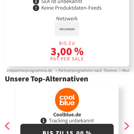
SEA ist unbekannt
Keine Produktdaten-Feeds
Netzwerk
BIS ZU
3,00 %
PAY PER SALE
100partnerprogramme.de
Partnerprogramme nach Themen
Mode &
Unsere Top-Alternativen
Coolblue.de
Tracking unbekannt
BIS ZU 15,00 %