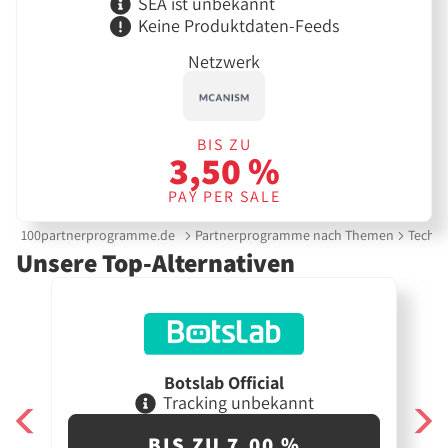
SEA ist unbekannt
Keine Produktdaten-Feeds
Netzwerk
BIS ZU
3,50 %
PAY PER SALE
100partnerprogramme.de
Partnerprogramme nach Themen
Techni
Unsere Top-Alternativen
Botslab Official
Tracking unbekannt
BIS ZU 7,00 %