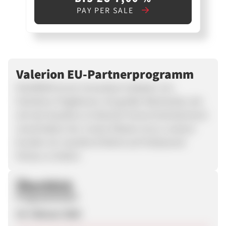
PAY PER SALE
Valerion EU-Partnerprogramm
VALERION ist ein innovativer Anbieter von
Heimkino-Projektoren mit großer Reichweite, der
sich der Exzellenz im Bereich Home Entertainment
verschrieben hat. Unsere Mission ist es, unseren
Kunden ein visuelles Erlebnis auf Hollywood-
Niveau zu bieten.
Überblick
Programmstart
25. Februar 2026