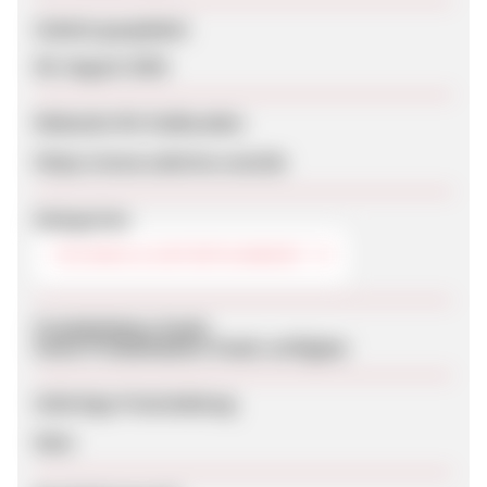
Zuletzt geupdatet
08. August 2026
Webseite für Endkunden
https://www.valerion.com/de
Kategorien
TECHNIK & ENTERTAINMENT
Produktdaten-Feeds
Keine Produktdaten-Feeds verfügbar
Sofortige Freischaltung
Nein