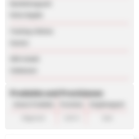
Bearbeitungszeit
Keine Angabe
Tracking-Lifetime
Session
SEM erlaubt
Unbekannt
Produkte und Provisionen
Unsere Produkte
Provision
Vergütungsart
Allgemein
3,50 %
Sale