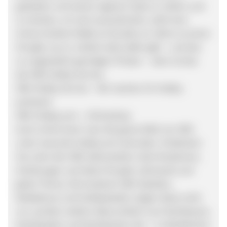
gestalten und seinen eigenen Style zu nähen und
zu stricken, um sich auszudrücken, zieht eine
immer breitere Maße an Kunden an. Wenn es einen
Ort gibt, wo es einfach alles dafür gibt – und das
zu unglaublich günstigen Preisen - dann ist das
der VBS Hobby Service.
VBS Hobby Service – Wir machen Ihr Hobby
preiswert
VBS-Hobby.com – Onlineshop
Auch online kann man die ganze Welt von VBS
unter www.vbs-hobby.com erkunden. Entdecken
Sie unter den VBS Ideenwelten viele Kreationen,
Anleitungen und Ideen für jede Jahreszeit und
jedes Thema. Die kreativen VBS Stylisten,
Redakteure und Hobbybastler zeigen diese nicht
nur, sondern stellen diese einfach zum Nachbauen,
Nachbasteln und Nachbacken dar – in detaillierten