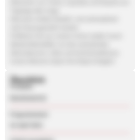
Dekorieren von Torten, CupCakes und Desserts mit
Toppings oder Icings.
Alles kann einfach bestellt und unkompliziert
nach Hause geordert werden.
Profitieren Sie von unserer immer wieder neuen
Werbemittelvielfalt, von den wechselnden
Aktionsbannern, Sales und Gutscheinaktionen.
Unsere Aktionen lassen Ihre Kassen klingeln!
Überblick
Produkte
Bastelmaterial
Programmstart
24. April 2013