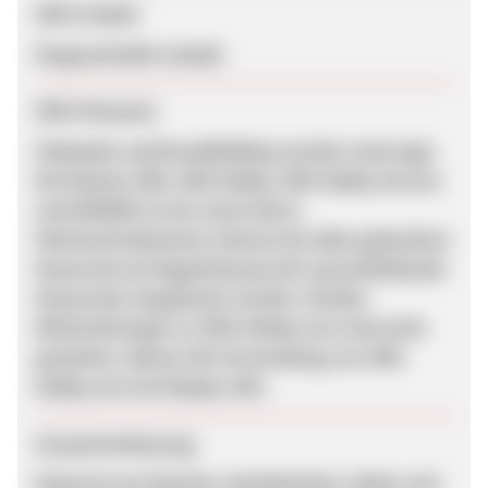
SEM erlaubt
Eingeschränkt erlaubt
SEM-Hinweise
Paidmails und Brandbidding werden untersagt.
Die Marken VBS, VBS Hobby, VBS Hobby Service
und DORéMI Ca-do sowie deren
Falschschreibweisen müssen bei allen gebuchten
Keywords als Negativkeywords (ausschließende
Keywords) eingebucht werden. Direkte
Weiterleitungen zu VBS-Hobby.com sind nicht
gestattet, ebenso die Verwendung von VBS-
hobby.com als Display-URL.
Zusammenfassung
Material zum Basteln, Handarbeiten, Malen und