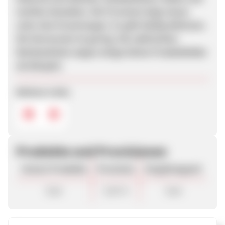
textilen Gestalten. Die Provision liegt etwas
unter den Erwartungen. Es gibt häufig Aktionen.
Die Stornorate ist gering. Die zahlreichen
Werbemitteln zeigen einige kleine Produktbilder
als Beispiel.
Weitere Links
Produkte und Provisionen
Unsere Produkte
Provision
Vergütungsart
Sale
5,00 %
Sale