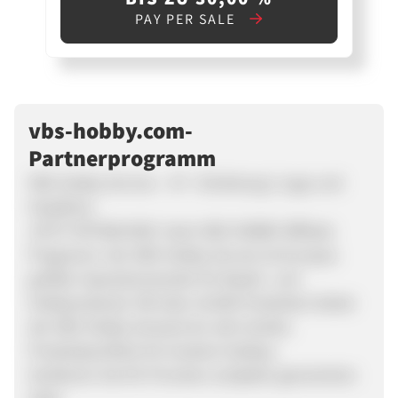
PAY PER SALE
vbs-hobby.com-
Partnerprogramm
VBS Hobby Service – AT –Einleitung ( Logo und
Headline)
JETZT MITMACHEN beim VBS HOBBY Affiliate
Programm. Der VBS Hobby Service ist Europas
größter Spezialversender für Bastel- und
Hobbymaterial. Mit über 16.000 Produkten bietet
der VBS Hobby Versand ein sehr breites
Produktportfolio für kreative Hobbys.
Verdienen Sie 6% Provision auf jeden generierten