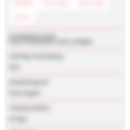
BANNER
TEXTLINKS
DEEPLINKS
LOGOS
Produktdaten-Feeds
Keine Produktdaten-Feeds verfügbar
Sofortige Freischaltung
Nein
Bearbeitungszeit
Keine Angabe
Tracking-Lifetime
60 Tage