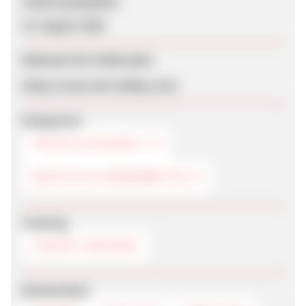
Zuletzt geupdatet
15. August 2025
Webseite für Endkunden
https://www.vbs-hobby.com/
Kategorien
KÜCHE & HAUSHALT
BASTELN & HANDARBEITEN
Tracking
COOKIE-TRACKING
Werbemittel