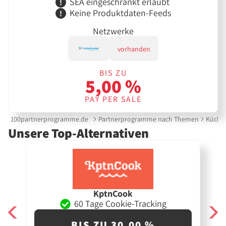
SEA eingeschränkt erlaubt
Keine Produktdaten-Feeds
Netzwerke
vorhanden
BIS ZU
5,00 %
PAY PER SALE
100partnerprogramme.de
Partnerprogramme nach Themen
Küche 
Unsere Top-Alternativen
KptnCook
60 Tage Cookie-Tracking
BIS ZU 30,00 %