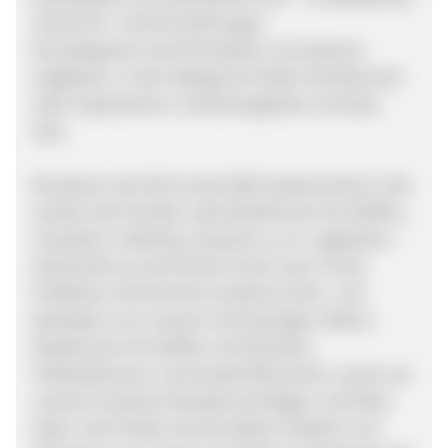
Schritt-für- Schritt Anleitungen.
Die Kategorien sind thematisch und saisonal
aufgebaut. In den Kategorien finden die Besucher
viele Inspirationen, Sonderangebote und Spar-
Sets.
Brandneu seit 2013 ist die VBS Kreative Küche. Hier
werden den Kunden viele Backformen für Muffins,
CupCakes, CakePops, Desserts u.v.m. angeboten –
Geschenke aus der Küche ist der neue Trend.
Profitieren Sie bei Ihren kreativen Koch- und
Backideen von unseren hochwertigen Silikon-
Backformen für Muffins und Küchlein,
Vollbackformen und Ausstechförmchen, sowie von
unseren kreativen Rezeptvorschlägen und Deko-
Ideen. Dort finden Sie das ideale Zubehör zum