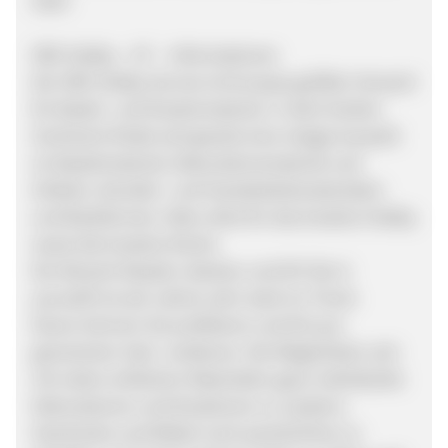
Sale!
VBS Hobby – AT – Informationen
Der VBS Hobby Service ist Europas größter Versand
für Bastel- und Kreativmaterial. In dem breiten
Sortiment findet sich jeweils eine riesige Auswahl
an Bastelmaterial, Dekorationsmaterial und
Artikeln, Künstler- und Handarbeitsmaterialien
und Backformen. Eben alles für das kreative Hobby
sowie die kreative Küche.
Der Bereich Basteln, Backen und DIY (Do it
yourself) ist seit Jahren sehr stark im Trend.
Davon können Sie profitieren und 6% pro
generierten Sale verdienen. Die Möglichkeit, sich
mit vielen einfachen Materialien ganz individuelle
Dekorationen und Kreationen zu zaubern,
Geschenke und Möbel noch persönlicher zu