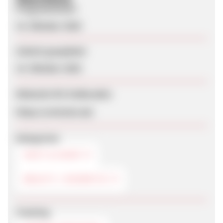
Programmstart
14. Oktober 2020
Zuletzt geupdatet
14. Oktober 2020
Webseite für Endkunden
https://verlocke.de/
Kategorien
HAUT & HAAR
BEAUTY / KOSMETIK
Tracking