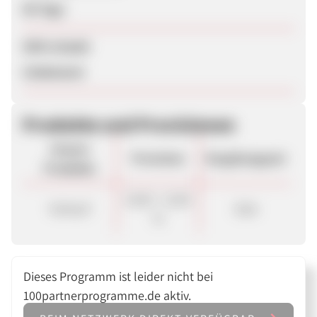
90 Tage
SEM erlaubt
Unbekannt
Produkte und Provisionen
Unsere
Provision
Vergütungsart
Produkte
10,00 - 12,00
Verkauf
Sale
%
Dieses Programm ist leider nicht bei
100partnerprogramme.de aktiv.