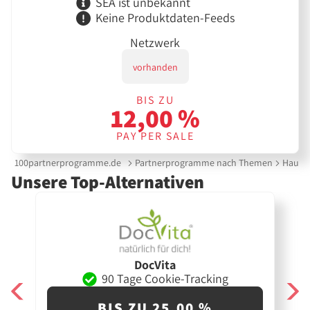
SEA ist unbekannt
Keine Produktdaten-Feeds
Netzwerk
vorhanden
BIS ZU
12,00 %
PAY PER SALE
100partnerprogramme.de
Partnerprogramme nach Themen
Haut &
Unsere Top-Alternativen
DocVita
90 Tage Cookie-Tracking
BIS ZU 25,00 %