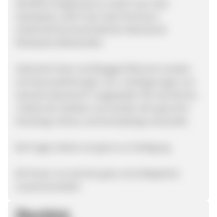
Attraktive Vergütung von 10,00 % per Sale
(Standard), 12,00 % per Sale (Premium)
120,00 EUR durchschnittlicher Warenkorb
Klickstarke Werbemittel
Zahlreiche Stars und Blogger/Influencer werden
mit Haarverdichtungen und -verlängerungen von
Verlocke Extensions® ausgestattet. Wir sind die No.
1 Marke der Stylisten und werden sehr gerne für
Shootings, Shows und Eventstylings verwendet.
Bei Fragen stehen wir gerne zur Verfügung.
Wir freuen uns auf eine gute und erfolgreiche
Zusammenarbeit!
Überblick