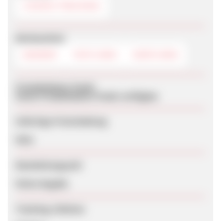
COOKIE-TRACKING
Werbemittel
BANNER
TEXTLINKS
DEEPLINKS
Produktdaten-Feeds
Keine Produktdaten-Feeds verfügbar
Sofortige Freischaltung
Nein
Bearbeitungszeit
Keine Angabe
Tracking-Lifetime