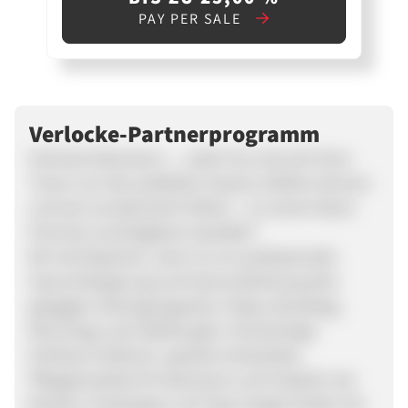
PAY PER SALE
Verlocke-Partnerprogramm
Verlocke Extensions – „Jede Frau soll sich ihren
Traum von den perfekten Haaren erfüllen können
und sich wunderschön fühlen – Zu einem fairen
Preis bei unschlagbarer Qualität!“
Wir sind Experten, wenn es um professionelle
Haarverlängerung und Haarverdichtung aller
gängigen Anbringungsarten (Tapes, Bondings,
Microrings und ClipINs) geht. Hochwertige
Echthaar Strähnen, speziell entwickelte
Pflegeprodukte für Extensions und Zubehör wie
Bürsten, Ersatztapes und Tape Zangen finden Sie