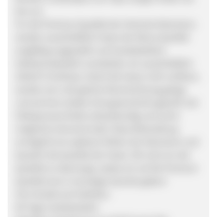
bei uns.
Für die Premium Qualität der Verlocke Extensions
werden ausschließlich Haare der Remy-Qualität
sorgfältig ausgewählt und handselektiert.
Selbstverständlich verarbeiten wir ausschließlich
100,00 % Echthaar. Damit die Haare nicht verfilzen,
werden sie in die gleiche Wuchsrichtung gelegt
und auf eine intakte Schuppenschicht geprüft. Der
Färbeprozess findet zeitaufwendig und somit
möglichst schonend statt. Diese Behandlung
ermöglicht ein späteres Färben der Extensions und
bewahrt die Qualität der Haare. Wir sind von der
Qualität so überzeugt, sodass wir auf die Premium
Qualität eine 4-monatige Garantie geben!
Ihre Vorteile als Publisher:
90 Tage Cookielaufzeit