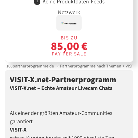
Keine Produktdaten-Feeds
Netzwerk
BIS ZU
85,00 €
PAY PER SALE
100partnerprogramme.de
Partnerprogramme nach Themen
VISIT-
VISIT-X.net-Partnerprogramm
VISIT-X.net – Echte Amateur Livecam Chats
Als einer der größten Amateur-Communities
garantiert
VISIT-X
seinen Kunden bereits seit 1999 absolute Top-