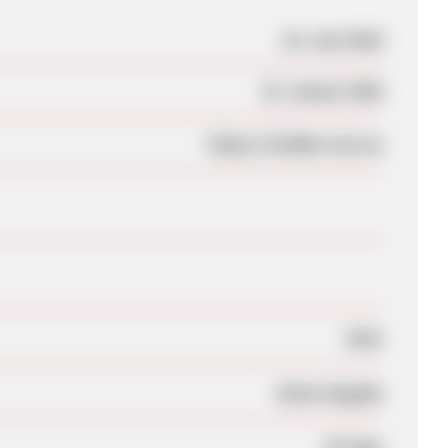
18. Juni 2024
23. Januar 2026
https://vitable.com.au
Nein
Keine Angabe
30 Tage