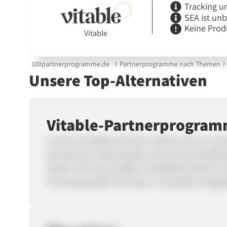
Tracking u
SEA ist un
Keine Prod
Vitable
100partnerprogramme.de
Partnerprogramme nach Themen
Unsere Top-Alternativen
Vitable-Partnerprogra
Lernen Sie Vitable kennen: Nehmen Sie an unser
persönliches Vitaminpaket, das auf die spezifis
direkt nach Hause liefern! Plastikfreie Beutel, 
Premiumqualität. Mit Stolz in Australien hergest