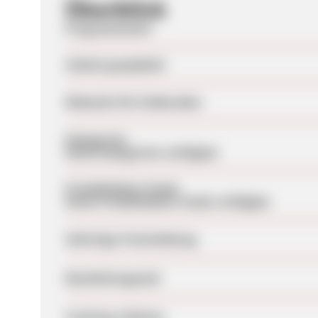
Überblick
Programmstart
Zuletzt geupdatet
Webseite für Endkunden
Kategorien
Keine Kategorien verfügbar
Produktdaten-Feeds
Keine Produktdaten-Feeds verfügbar
Sofortige Freischaltung
Bearbeitungszeit
Tracking-Lifetime