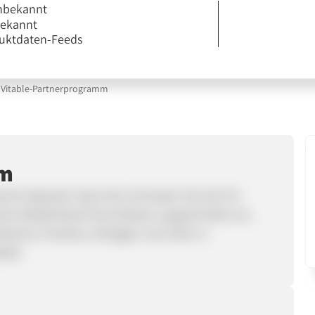
nbekannt
bekannt
uktdaten-Feeds
Vitable-Partnerprogramm
mm
em Experten-Quiz teil und lassen Sie sich Ihr
chen Bedürfnisse Ihres Körpers zugeschnitten ist,
Vitamine, Proteine, Kollagen und mehr in
ellt.