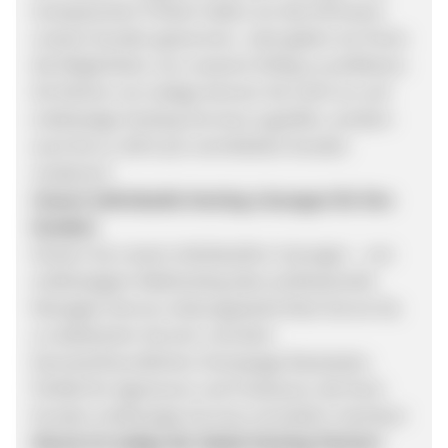
transparenten Preisen haben wir das Vertrauen
unserer Kunden gewonnen. Jetzt geben wir Ihnen
die Möglichkeit, von unserem Erfolg zu profitieren.
Als Partner von webgo können Sie nicht nur auf
erstklassige Hosting-Services zugreifen, sondern
auch bis zu 100 € pro vermittelten Kunden
verdienen!
Unsere individuelle Hosting-Lösungen für Ihre
Kunden!
Nutzen Sie unsere individuellen Lösungen – von
erstklassigem Webhosting über professionelle
Managed vServer, leistungsstarke Root Server bis
zu dedizierten Servern und dem
benutzerfreundlichen Homepage-Baukasten.
Perfekt für Agenturen und Freelancer, die ihren
Kunden erstklassige Services vermitteln möchten!
Darum ist webgo der ideale Hosting-Partner!