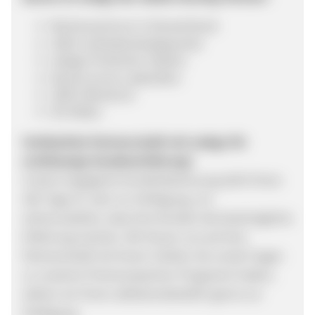
Rechenzentrum in Deutschland
100% Zufriedenheitsgarantie
webgo Protection System
Extrem kurze Ladezeiten
100% Ökostrom
0% Risiko
Verlässliche Partnerschaft mit webgo für
erstklassige Kundenerfahrung!
Unsere engagierte Kundenbetreuung steht Ihnen
365 Tage im Jahr zur Verfügung, um
sicherzustellen, dass Ihre Kunden die bestmögliche
Erfahrung machen. Wir freuen uns auf eine
Partnerschaft mit Ihnen! Sollten Sie vorab Fragen
zu unserem Premiumpartner-Programm haben,
stehen wir Ihnen selbstverständlich gerne zur
Verfügung.