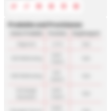
Produkte und Provisionen
Unsere Produkte
Provision
Vergütungsart
Allgemein
1,75 €
Sale
10,00 -
SSD Webhosting
Sale
70,00 €
5,00 -
HDD Webhosting
Sale
60,00 €
Homepage
10,00 -
Sale
Baukasten
70,00 €
35,00 -
Managed vServer
Sale