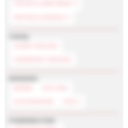
FESTNETZ & BREITBAND
HOSTING & DOMAINS
Tracking
COOKIE-TRACKING
FINGERPRINT-TRACKING
Werbemittel
BANNER
TEXTLINKS
GUTSCHEINCODE
HTML 5
Produktdaten-Feeds