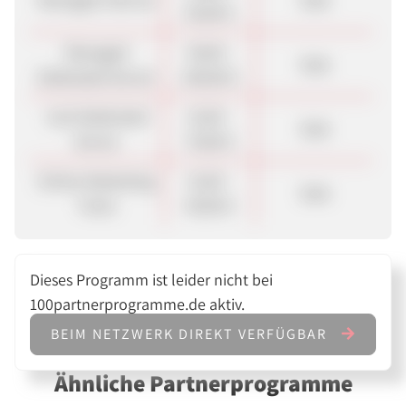
65,00 €
Managed
40,00 -
Sale
Dedicated Server
100,00 €
root Dedicated
15,00 -
Sale
Server
70,00 €
Online Marketing
15,00 -
Sale
Tools
40,00 €
Dieses Programm ist leider nicht bei
100partnerprogramme.de aktiv.
BEIM NETZWERK DIREKT VERFÜGBAR
Ähnliche Partnerprogramme