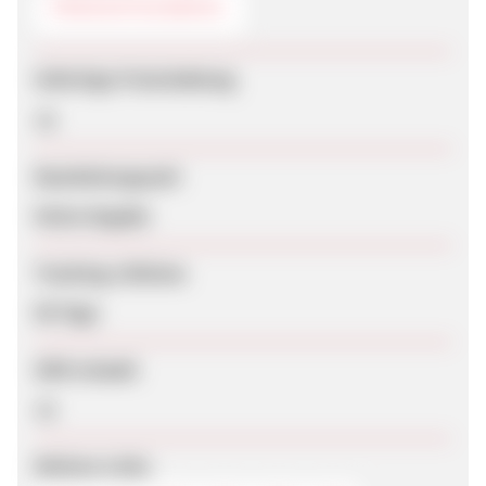
PRODUKTAUSWAHL
Sofortige Freischaltung
Ja
Bearbeitungszeit
Keine Angabe
Tracking-Lifetime
60 Tage
SEM erlaubt
Ja
Weitere Links