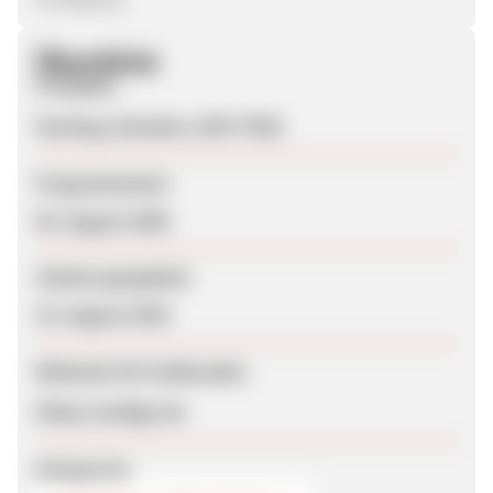
Überblick
Produkte
Hosting, Domains, SEO TOOL
Programmstart
05. August 2009
Zuletzt geupdatet
15. August 2025
Webseite für Endkunden
https://webgo.de
Kategorien