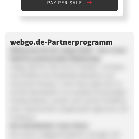
PAY PER SALE
webgo.de-Partnerprogramm
Willkommen bei der webgo GmbH – Ihrer ersten
Wahl für professionelles Webhosting!
webgo steht für mehr als nur Hosting – wir bieten
eine Plattform für Kreativität, Wachstum und
technische Präzision. Unser Fokus liegt nicht nur
auf dem Bereitstellen von qualitativ hochwertigen
Hosting-Paketen, sondern auch auf der Schaffung
einer inspirierenden Umgebung für Agenturen und
Freelancer.
Ihre Zufriedenheit. Unser Fokus!
Mit unseren maßgeschneiderten Lösungen und