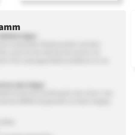
ramm
r WEMAG-Erdgas!
d einem wachsenden Ökobewusstsein wechseln
le nutzen für den Wechsel das Internet. Als
en Preis-Leistungsverhältnis profitieren wir von
ostrom oder Erdgas)
ittelte Kunde die Anmeldung für einen Strom- bzw.
unde der WEMAG AG geworden ist. Dieser Vorgang
 Größen