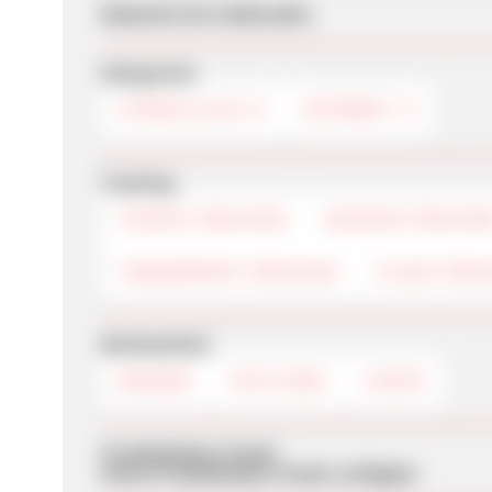
Webseite für Endkunden
Kategorien
STROM & GAS
INTERNET
Tracking
COOKIE-TRACKING
SESSION-TRACKIN
FINGERPRINT-TRACKING
FLASH-TRAC
Werbemittel
BANNER
TEXTLINKS
LOGOS
Produktdaten-Feeds
Keine Produktdaten-Feeds verfügbar