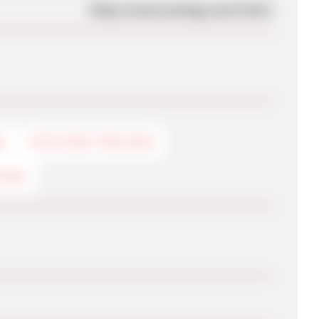
https://www.wemag.com/?red=1
G
POSTVIEW-TRACKING
KING