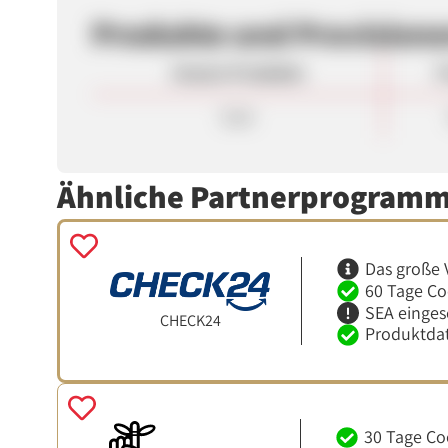
Produkte und Provision
Unsere Produkte
P
Sale
Ähnliche Partnerprogram
Das große 
60 Tage Co
SEA einges
CHECK24
Produktdat
30 Tage Co