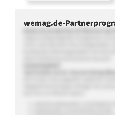
wemag.de-Partnerprog
Werben Sie als Advertiser für Ökostrom ode
Aufgrund stetig steigender Energiepreise un
immer mehr Menschen ihren Energieanbieter. Vie
bundesweiter Ökoenergieanbieter mit einem fair
dieser Entwicklung und Sie können das auch!
Zusammengefasst
Top-Provision von 25,- Euro pro Vertrag (Ök
Die Provision wird ausgezahlt, sobald der verm
Erdgastarif auf wemag.de vollzogen hat und K
kann bis zu 6-8 Wochen dauern.
zahlreiche Werbemittel in verschiedenen
professioneller und persönlicher Kontakt