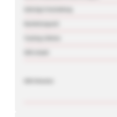
Sofortige Freischaltung
Bearbeitungszeit
Tracking-Lifetime
SEM erlaubt
SEM-Hinweise