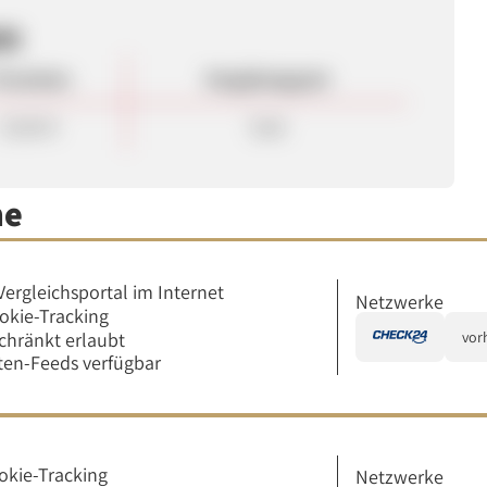
en
rovision
Vergütungsart
25,00 €
Sale
me
Vergleichsportal im Internet
Netzwerke
okie-Tracking
chränkt erlaubt
vor
en-Feeds verfügbar
okie-Tracking
Netzwerke