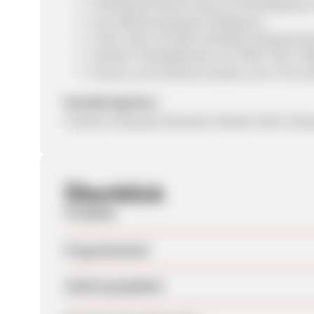
individuelle Betreuung und Anfertigung 
seit 2008 Bundesweit erfolgreich
schon über 125.000 zufriedene Ökostro
positive Testergebnisse von ÖKO-TEST, Sti
Verivox und check24 sowieso vom TÜV zerti
Kontakt Agentur:
Friedrich Stopsack Mandarin Medien Mail: f.st
Überblick
Produkte
Programmstart
Zuletzt geupdatet