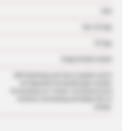
Nein
Max. 90 Tage
60 Tage
Eingeschränkt erlaubt
SEM-Marketing wird extra vergütet und ist
mit folgenden Einschränkungen erlaubt:
Verwendung von "wemio" als Keyword wird
verboten, Verwendung als Display URL ist
erlaubt.