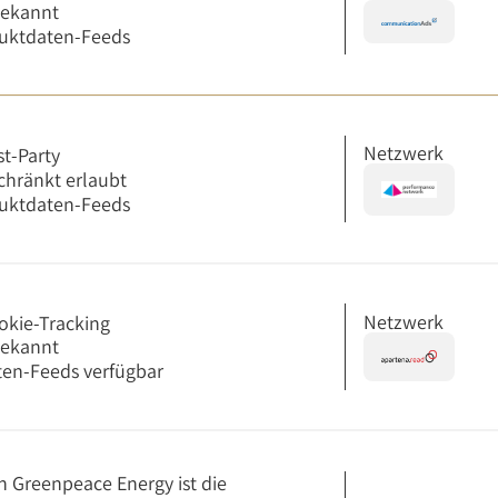
bekannt
uktdaten-Feeds
Netzwerk
st-Party
chränkt erlaubt
uktdaten-Feeds
Netzwerk
okie-Tracking
bekannt
en-Feeds verfügbar
n Greenpeace Energy ist die