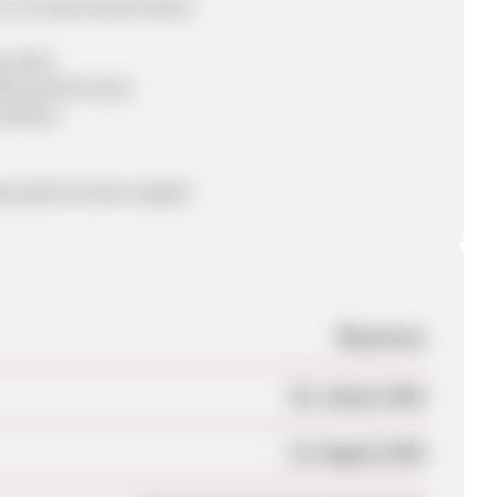
von Sonderwerbemitteln
mkunden
ftung Warentest,
fiziert.
opsack@mandarin.digital
Ökostrom
03. Januar 2010
15. August 2025