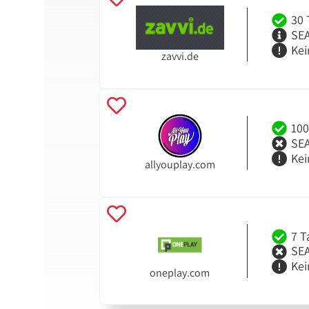
30 
SEA
Kei
zavvi.de
100
SEA
Kei
allyouplay.com
7 T
SEA
Kei
oneplay.com