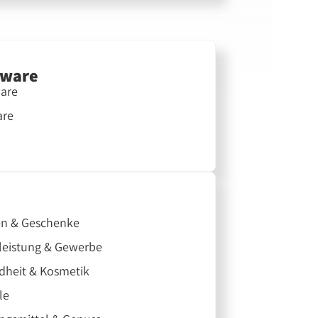
tware
are
are
n & Geschenke
leistung & Gewerbe
dheit & Kosmetik
le