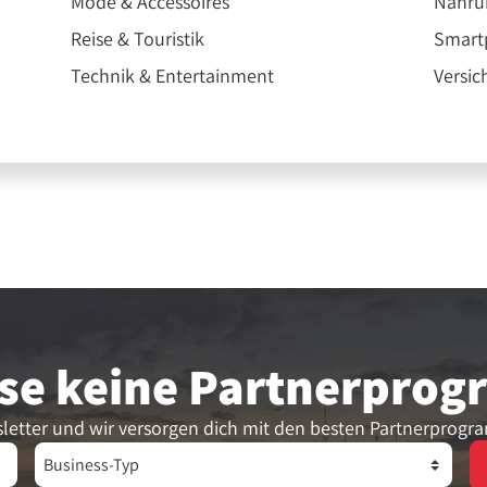
Mode & Accessoires
Nahru
Reise & Touristik
Smartp
Technik & Entertainment
Versic
se keine Partner­pro
letter und wir versorgen dich mit den besten Partnerprogr