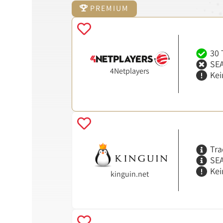
PREMIUM
30 
SEA
4Netplayers
Kei
Tra
SEA
Kei
kinguin.net