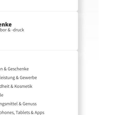
enke
bor & -druck
n & Geschenke
leistung & Gewerbe
dheit & Kosmetik
le
ngsmittel & Genuss
hones, Tablets & Apps