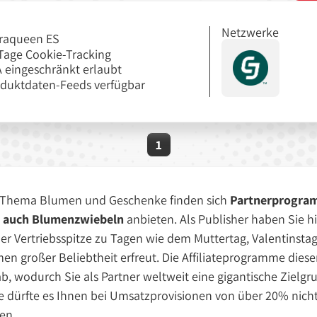
Netzwerke
raqueen ES
Tage Cookie-Tracking
 eingeschränkt erlaubt
duktdaten-Feeds verfügbar
1
 Thema Blumen und Geschenke finden sich
Partnerprogra
s auch Blumenzwiebeln
anbieten. Als Publisher haben Sie h
er Vertriebsspitze zu Tagen wie dem Muttertag, Valentinstag
en großer Beliebtheit erfreut. Die Affiliateprogramme dies
b, wodurch Sie als Partner weltweit eine gigantische Zielgr
rfte es Ihnen bei Umsatzprovisionen von über 20% nicht s
en.