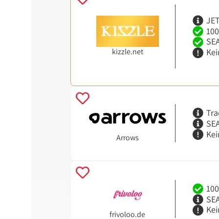
JET
100
SEA
kizzle.net
Kei
Tra
SEA
Kei
Arrows
100
SEA
Kei
frivoloo.de