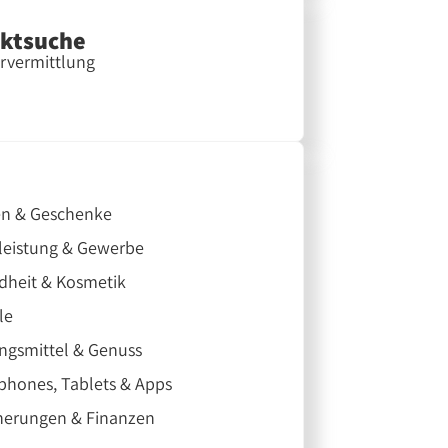
aktsuche
rvermittlung
n & Geschenke
leistung & Gewerbe
dheit & Kosmetik
le
ngsmittel & Genuss
hones, Tablets & Apps
herungen & Finanzen