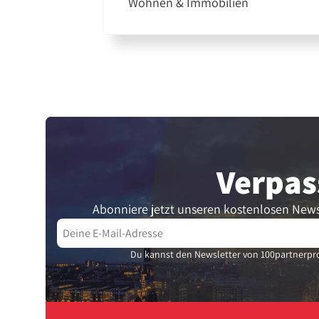
Wohnen & Immobilien
Verpas
Abonniere jetzt unseren kostenlosen News
Du kannst den Newsletter von 100partnerpro