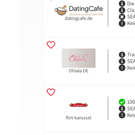
Die
Cli
SEA
datingcafe.de
Kei
Tra
SEA
Kei
Ohlala DE
100
SEA
Kei
flirt-karussel