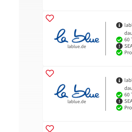
lab
dau
60 
SEA
lablue.de
Pro
lab
dau
60 
SEA
lablue.de
Pro