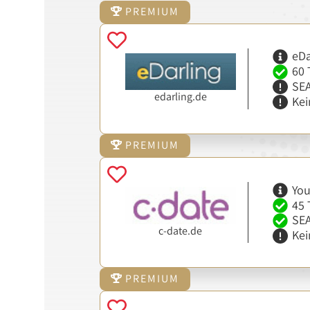
PREMIUM
eDa
60 
SEA
edarling.de
Kei
PREMIUM
You
45 
SEA
c-date.de
Kei
PREMIUM