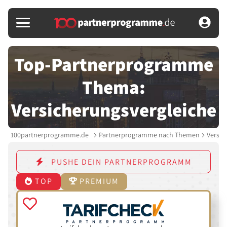
Top-Partnerprogramme
Thema:
Versicherungsvergleiche
100partnerprogramme.de
Partnerprogramme nach Themen
Versic
PUSHE DEIN PARTNERPROGRAMM
TOP
PREMIUM