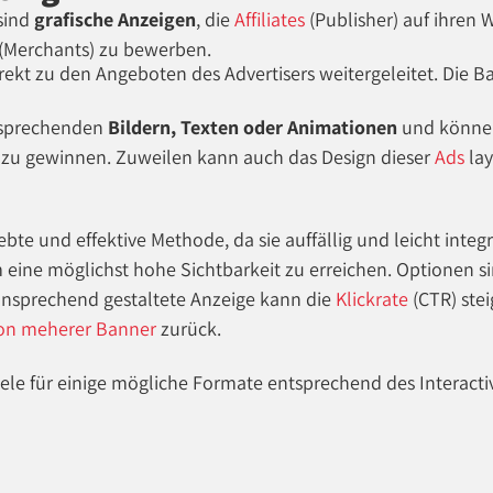
sind
grafische Anzeigen
, die
Affiliates
(Publisher) auf ihren 
(Merchants) zu bewerben.
kt zu den Angeboten des Advertisers weitergeleitet. Die Ban
nsprechenden
Bildern, Texten oder Animationen
und könne
r zu gewinnen. Zuweilen kann auch das Design dieser
Ads
lay
bte und effektive Methode, da sie auffällig und leicht integ
 eine möglichst hohe Sichtbarkeit zu erreichen. Optionen s
d ansprechend gestaltete Anzeige kann die
Klickrate
(CTR) ste
ion meherer Banner
zurück.
ele für einige mögliche Formate entsprechend des Interactiv