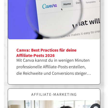
Canva: Best Practices für deine
Affiliate-Posts 2026
Mit Canva kannst du in wenigen Minuten
professionelle Affiliate-Posts erstellen,
die Reichweite und Conversions steigern.
Entscheidend ist jedoch nicht nur das
Design, sondern die richtige Strategie
dahinter. Erfahre hier, wie du Canva
AFFILIATE-MARKETING
gezielt für erfolgreiche Affiliate-Inhalte
einsetzt.