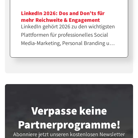
LinkedIn 2026: Dos and Don’ts für
mehr Reichweite & Engagement
LinkedIn gehört 2026 zu den wichtigsten
Plattformen für professionelles Social
Media-Marketing, Personal Branding und
B2B-Kommunikation. Wer dort sichtbar
werden möchte, braucht heute mehr als
nur gelegentliche Posts. Erfahre, wie du
mit guten Strategien den LinkedIn-
Algorithmus knacken kannst.
Verpasse keine
Partner­programme!
Abonniere jetzt unseren kostenlosen Newsletter