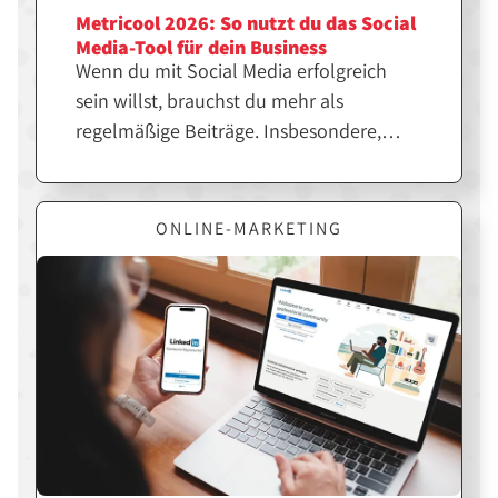
Metricool 2026: So nutzt du das Social
Media-Tool für dein Business
Wenn du mit Social Media erfolgreich
sein willst, brauchst du mehr als
regelmäßige Beiträge. Insbesondere,
wenn du mehrere Plattformen
gleichzeitig bespielst, benötigst du eine
durchdachte Strategie, gute Analysen
ONLINE-MARKETING
und effiziente Workflows. Genau hier
setzt Metricool⁠ an.