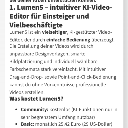
bei deiner Arbeit unterstützen können.
1. Lumen5 – intuitiver KI-Video-
Editor für Einsteiger und
Vielbeschäftigte
Lumen5 ist ein
vielseitiger
, KI-gestützter Video-
Editor, der durch
einfache Bedienung
überzeugt.
Die Erstellung deiner Videos wird durch
anpassbare Designvorlagen, smarte
Bildplatzierung und individuell wählbare
Farbschemata stark vereinfacht. Mit intuitiver
Drag-and-Drop- sowie Point-and-Click-Bedienung
kannst du ohne Vorkenntnisse professionelle
Videos erstellen.
Was kostet Lumen5?
Community:
kostenlos (KI-Funktionen nur in
sehr begrenztem Umfang nutzbar)
Basic:
monatlich 25,42 Euro (29 US-Dollar)