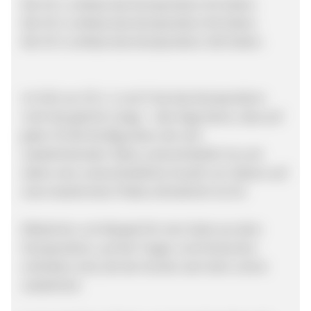
Bei CD 1 umfasst das Kompendium 83 Seiten.
Bei CD 2 umfasst das Kompendium 84 Seiten.
Bei CD 3 umfasst das Kompendium 100 Seiten.
Im Fall von CD 1, 2 und 3 hat das Kompendium
nicht die gleiche Länge – dies liegt daran, dass auf
jeder CD die Konfiguration der sich
wiederholenden Sätze unterschiedlich ist und
daher eine unterschiedliche Anzahl von Sätzen auf
einer bestimmten Platte erforderlich ist CD.
Bildschirm, ein Beispiel für eine Seite aus dem
Kompendium, auf der Fragen und Antworten
enthalten sind, die der Kunde nach dem Lehrer
wiederholt.