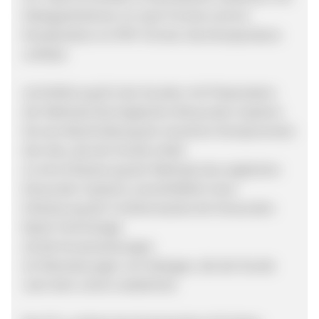
Dialogaufnahmen im mp3-Format und ein
Kompendium im PDF-Format. Das Kompendium
umfasst:
(a) Einführung für den Kunden mit Präsentation
der Methode des Englischen Binauralen Systems
(b) eine Beschreibung der einzelnen Komponenten
des Sets, das der Kunde erhält
(c) eine Erläuterung der Methode des englischen
binauralen Systems, einschließlich einer
Erläuterung der Funktionsweise der binauralen
Beats-Technologie
(d) die Kursanweisungen
(e) Übersetzungen von Dialogen, die der Kunde
nach dem Lehrer wiederholt.