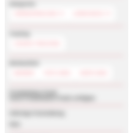
Kategorien
FREMDSPRACHEN
LERNVIDEOS
Tracking
COOKIE-TRACKING
Werbemittel
BANNER
TEXTLINKS
DEEPLINKS
Produktdaten-Feeds
Keine Produktdaten-Feeds verfügbar
Sofortige Freischaltung
Nein