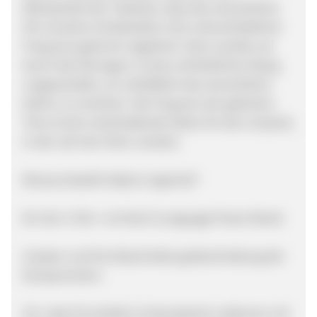
Wirksamkeit der Tatsache, dass das menschliche
Ohr einzelne Schallwellen (mit unterschiedlicher
Frequenz) getrennt registriert. Dann werden sie
durch das Hörorgan in einen einheitlichen Klang
umgewandelt, um schließlich das menschliche
Gehirn zu erreichen. Die Frequenz der gehörten
Töne ist der entscheidende Faktor für den Zustand,
in den sich der Hörer versetzt.
Woraus besteht Alpha Lingmind?
Ein Set: 3 CDs + ein Buch (Language Power Book)
Zutaten und ihre Beschreibung Beschreibung der
Komponenten:
CD: Jede CD enthält 12 thematische Lektionen mit