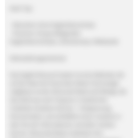
Nach Typ:
- Menschen ohne Englischkenntnisse
- Personen mit grundlegenden
Englischkenntnissen, Höchstniveau: Mittelstufe
Alleinstellungsmerkmal:
Das English Binaural System ist eine Methode, die
auf der Basis der binauralen Beats-Technologie
aufgebaut wurde. Binaurale Beats sind Klänge, die
das Gehirn je nach Frequenz in bestimmte
Zustände versetzen können – Entspannung,
Konzentration und schließlich einen Zustand, in
dem Sie sich Informationen schneller merken
können. Binaurale Beats verdanken ihre