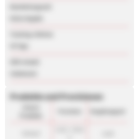
Bearbeitungszeit
Keine Angabe
Tracking-Lifetime
30 Tage
SEM erlaubt
Unbekannt
Produkte und Provisionen
Unsere
Provision
Vergütungsart
Produkte
13,10 - 29,10
Verkauf
Lead
€