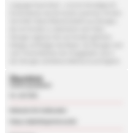
Language Power Book – es ist ein 48-seitiges A5-
Druckmaterial, das der Kunde zusammen mit dem
Set erhält. Dieses Material besteht aus Übungen,
die vom Kunden zu absolvieren sind. Diese
Übungen ergänzen die vom Kunden gehörten
Dialoge und festigen das Wissen. Die Übungen sind
nach Themenblöcken der CD gegliedert. Das in
den Übungen enthaltene Material ist auf Englisch.
Überblick
Zuletzt geupdatet
23. Juli 2021
Webseite für Endkunden
https://alphalingmind.eu/de/