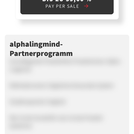
PAY PER SALE
alphalingmind-
Partnerprogramm
Grundlegende Produktinfos Produktname: Alpha
Lingmind
Methodenname: Englisches binaurales System
Studiensprache: Englisch
Wer ist der Kunde/für wen ist das Produkt
bestimmt: