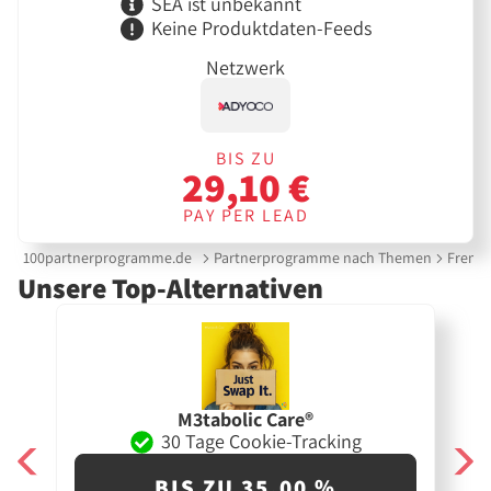
SEA ist unbekannt
Keine Produktdaten-Feeds
Netzwerk
BIS ZU
29,10 €
PAY PER LEAD
100partnerprogramme.de
Partnerprogramme nach Themen
Fremd
Unsere Top-Alternativen
M3tabolic Care®
30 Tage Cookie-Tracking
BIS ZU 35,00 %