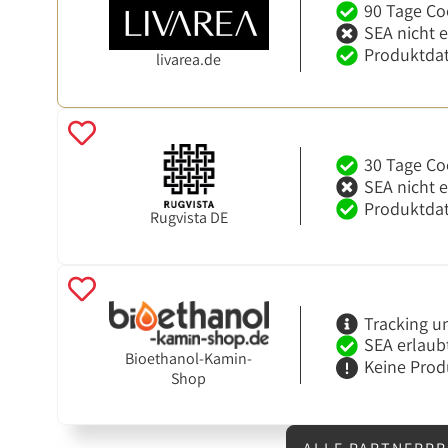
90 Tage Co
SEA nicht 
Produktdat
livarea.de
30 Tage Co
SEA nicht 
Produktdat
Rugvista DE
Tracking u
SEA erlaub
Bioethanol-Kamin-
Keine Prod
Shop