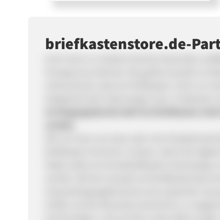
briefkastenstore.de-Pa
Auch wenn er meistens keinem besonders auffällt
hinweg treue Dienste. Die große Auswahl an Mod
eindrucksvoll, dass ein Briefkasten nicht nur f
designtechnisch überzeugen kann. Entdecken S
Im Eingangsbereich darf ein Briefkasten nicht
werden
Wer ein Haus neu baut oder eine freistehende
Briefkasten kümmern müssen, damit die tägliche
Dabei sollte ein Einzelbriefkasten keineswegs
werden: Mit der Auswahl auf briefkastenstore.de
Hauses/Eingangsbereiches eine passende Lösun
Größe und der Bauweise (senkrecht vs. waagerech
hochwertigen Look auf den ersten Blick sorgen. 