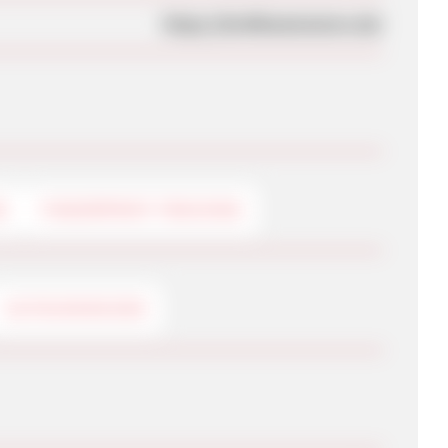
https://briefkastenstore.de/
G
FINGERPRINT-TRACKING
GUTSCHEINCODE