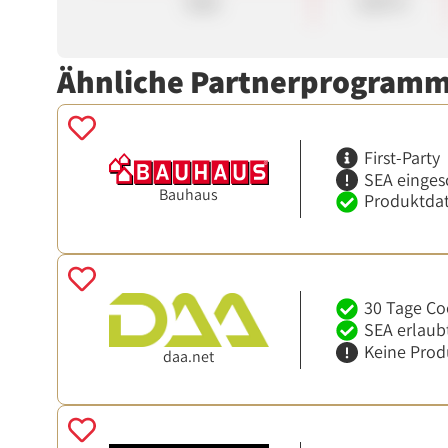
Sale
5,00 %
Ähnliche Partnerprogram
First-Party
SEA einges
Bauhaus
Produktdat
30 Tage Co
SEA erlaub
Keine Prod
daa.net