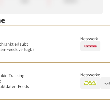
Sale
90.00 €
me
Netzwerk
chränkt erlaubt
en-Feeds verfügbar
Netzwerke
okie-Tracking
t
vor
uktdaten-Feeds