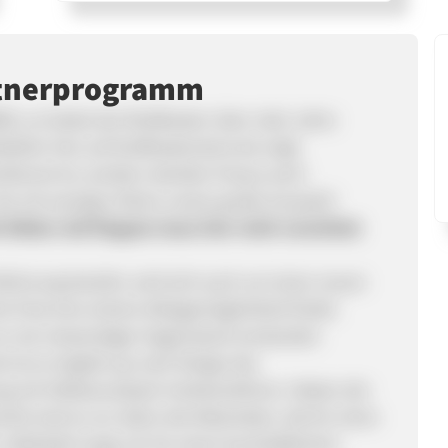
rtnerprogramm
, so leistet der Briefkasten über viele Jahre
ellen hier auf briefkastenstore.de zeigt
unktional ist, sondern darüber hinaus auch
ie mit wenigen Klicks unsere große Auswahl!
 fehlen: Auf Eleganz muss hier nicht verzichtet
 Wohnung bezieht, wird sich auch um einen neuen
 Post eine sichere Ablagemöglichkeit findet.
 nur als notwendiger Gegenstand verstanden
 ist es möglich, je nach Design des
g mit Stilbewusstsein herbeizuführen. Neben der
t) sind es vor allem die Materialien, die für einen
Edelstahl sorgt z.B. für einen buchstäblichen