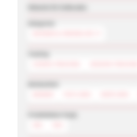
Webseite für Endkunden
Kategorien
WOHNEN & IMMOBILIEN
Tracking
COOKIE-TRACKING
SESSION-TRACKIN
Werbemittel
BANNER
TEXTLINKS
DEEPLINKS
Produktdaten-Feeds
XML
RSS