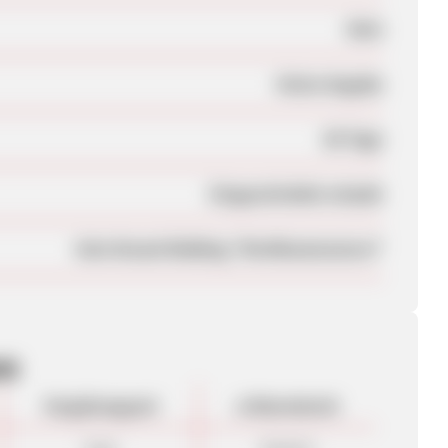
Nein
Keine Angabe
60 Tage
Eingeschränkt erlaubt
Kein Brand-Bidding "Briefkastenstore"
en
Vergütungsart
ø Warenkorb