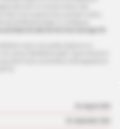
abgerundet wird. Für einzelne Häuser oder
nd. Wenn Sie ein ganzes Haus ausrüsten wollen,
ionale Briefkastenanlagen zur Verfügung.
.de finden Sie alles für Ihre Post und sogar für
riefkästen sowie unser großes Spektrum an
 mit unseren Paketfächern jeden Tag ein Maximum
rung, beste Preise und attraktive Zahlungsoptionen
del ab.
28. August 2016
05. September 2016