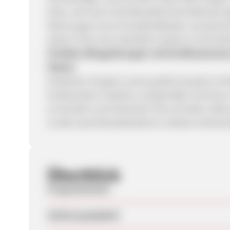
Glanz, der durch die Robustheit des Materials 
Wohnungen ist ein Einzelbriefkasten ausreiche
stehen Ihnen hier ebenfalls moderne und funkt
Perfekte Alltagslösungen: Auf briefkastenstore
Pakete
Entdecken Sie jetzt unsere große Auswahl an B
funktionalem Zubehör und genießen Sie ferner
an Komfort und Sicherheit. Eine schnelle Liefe
runden das Einkaufserlebnis in diesem Fachhan
Überblick
Programmstart
Zuletzt geupdatet