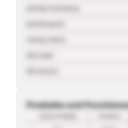
Sofortige Freischaltung
Bearbeitungszeit
Tracking-Lifetime
SEM erlaubt
SEM-Hinweise
Produkte und Provision
Unsere Produkte
Provision