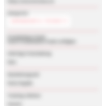
https://www.bruneau.es/
Kategorien
BÜROBEDARF & -TECHNIK
Produktdaten-Feeds
Keine Produktdaten-Feeds verfügbar
Sofortige Freischaltung
Nein
Bearbeitungszeit
Keine Angabe
Tracking-Lifetime
Session