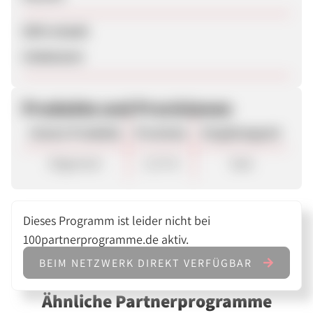
SEM erlaubt
Unbekannt
Produkte und Provisionen
Unsere Produkte
Provision
Vergütungsart
Allgemein
2,73 %
Sale
Dieses Programm ist leider nicht bei
100partnerprogramme.de aktiv.
BEIM NETZWERK DIREKT VERFÜGBAR
Ähnliche Partnerprogramme