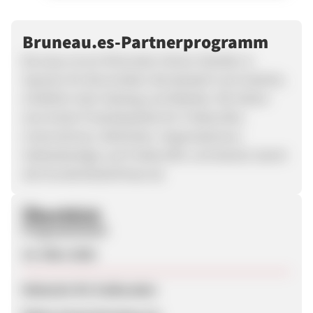
Bruneau.es-Partnerprogramm
Bruneau ist ein führender Online-Händler in
Spanien für Büromöbel, Bürobedarf und Zubehör,
erhältlich über Katalog und Website. Wir bieten
eine breite Produktpalette für Freiberufler,
Unternehmen, Behörden, Organisationen,
Selbstständige und Freiberufler und decken damit
alle Kundenbedürfnisse ab.
Überblick
Programmstart
23. März 2026
Webseite für Endkunden