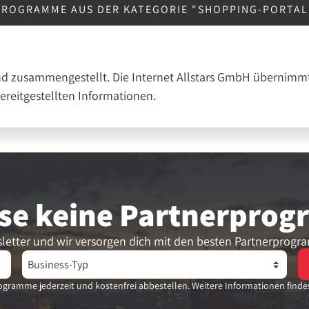
PROGRAMME AUS DER KATEGORIE "SHOPPING-PORTA
nd zusammengestellt. Die Internet Allstars GmbH übernimmt
bereitgestellten Informationen.
se keine Partner­pro
letter und wir versorgen dich mit den besten Partnerprogr
gramme jederzeit und kostenfrei abbestellen. Weitere Informationen finde