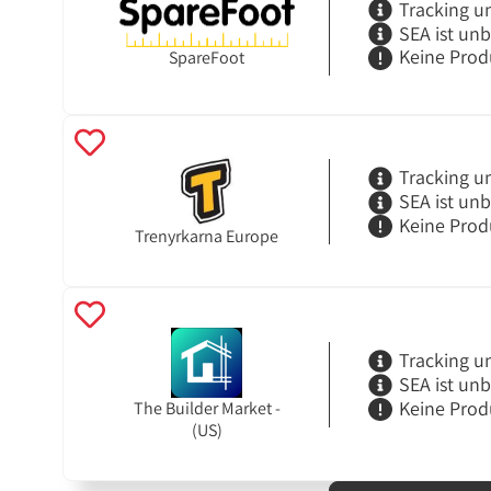
Tracking u
SEA ist un
Keine Prod
SpareFoot
Tracking u
SEA ist un
Keine Prod
Trenyrkarna Europe
Tracking u
SEA ist un
Keine Prod
The Builder Market -
(US)