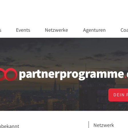
s
Events
Netzwerke
Agenturen
Coa
DEIN 
Netzwerk
nbekannt