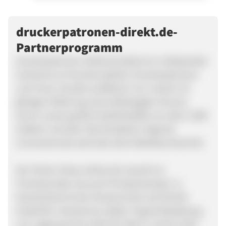
druckerpatronen-direkt.de-
Partnerprogramm
Druckerpatronen-direkt.de bietet ein umfassendes
Sortiment an Druckerzubehör, Druckerpatronen
und Toner. Kunden profitieren von unserer 25-
jährigen Erfahrung und erstklassigem Service.
Durch unsere große Produktvielfalt von über 3.000
Artikeln und über 100 Herstellern liegt die
Conversionrate weit über dem Marktdurchschnitt.
Der Online-Shop richtet sich sowohl an
Firmenkunden wie auch Privatanwender. In
Deutschland ist der Versand schon ab 39 EUR
kostenfrei. Versand am selben Tag bei Bestellung
von Lagerware bis 12:00 Uhr (Mo-Fr, Sa bis 13:00