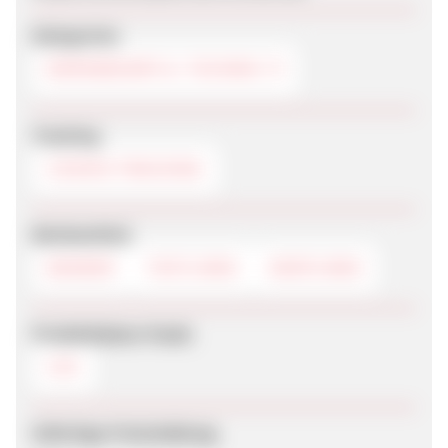
Kategorien
BÜROBEDARF & -TECHNIK
Tracking
COOKIE-TRACKING
Werbemittel
BANNER
TEXTLINKS
DEEPLINKS
Produktdaten-Feeds
CSV
Sofortige Freischaltung