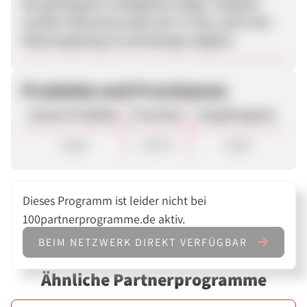
die günstigsten verfügbaren Flüge. Vergütet
werden Clickouts/Leads mit 27 Cent, auch eine
Klickvergütung ist auf Anfrage möglich.
Produkte und Provisionen
Unsere Produkte
Provision
Vergütungsart
Lead
0,27 €
Lead
Dieses Programm ist leider nicht bei
100partnerprogramme.de aktiv.
BEIM NETZWERK DIREKT VERFÜGBAR
Ähnliche Partnerprogramme