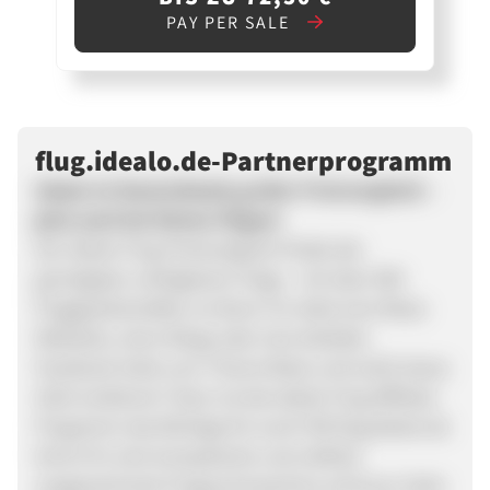
PAY PER SALE
flug.idealo.de-Partnerprogramm
idealo ist Deutschlands großer Preisvergleich –
jetzt auch bei Deinen Flügen!
Der idealo Flug-Preisvergleich findet die
günstigsten verfügbaren Flüge - mit über 900
Fluggesellschaften an Bord. Ihr leitet eine Reise-
Webseite, einen Blogs oder eine beliebte
Facebook-Seite zum Thema Reise und wollt etwas
Geld verdienen? Dann ist das idealo Flug Affiliate-
Programm das Richtige für euch! Mit flug.idealo.de
könnt Ihr eine kompetente und vielfach
ausgezeichnete Flugsuchmaschine auf Eurer Seite