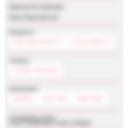
Webseite für Endkunden
https://flug.idealo.de/
Kategorien
PREISVERGLEICHE
FLUG & BAHN
Tracking
COOKIE-TRACKING
Werbemittel
BANNER
TEXTLINKS
DEEPLINKS
Produktdaten-Feeds
Keine Produktdaten-Feeds verfügbar