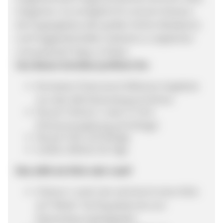
integrieren. So ermöglicht Ihr es Euren Nutzern,
die Flugangebote aller großen Online-Reisebüros
und Fluggesellschaften weltweit zu vergleichen
und passende Flüge zu finden.
Von diesen Vorteilen profitiert Ihr:
Die besten Preise durch Millionen Angebote
von über 900 Partnershops & Airlines
Pay per Clickout / Lead: 27 Cent
(Premiumvergütung auf Anfrage)
Pay per Click: auf Anfrage
Cookie-Lifetime: 60 Tage
Was zählt als Klick oder Lead?
Clickout / Lead: User wird durch einen Klick
auf "Weiter" bei flug.idealo.de zum
Partnershop weitergeleitet.