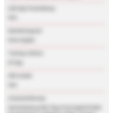
Sofortige Freischaltung
Nein
Bearbeitungszeit
Keine Angabe
Tracking-Lifetime
60 Tage
SEM erlaubt
Nein
Zusammenfassung
Deutschlands großer Flug-Preisvergleich findet