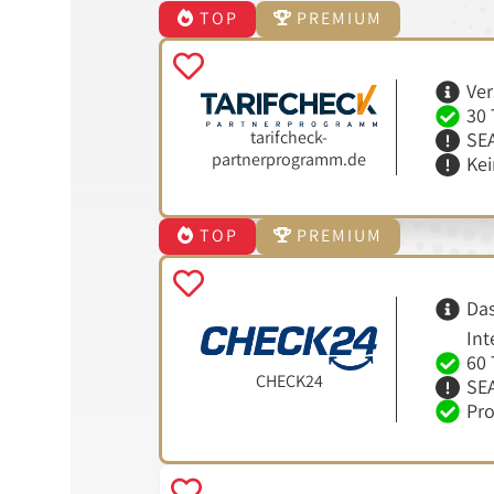
TOP
PREMIUM
Ver
30 
tarifcheck-
SEA
partnerprogramm.de
Ke
TOP
PREMIUM
Das
Int
60 
CHECK24
SEA
Pro