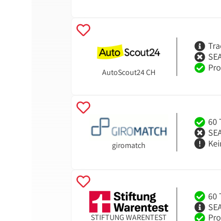
Tra
SEA
Pro
AutoScout24 CH
60 
SEA
Kei
giromatch
60 
SEA
Pro
STIFTUNG WARENTEST