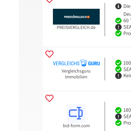
Die
Deu
60 
SEA
PREISVERGLEICH.de
Pro
100
SEA
Vergleichsguru
Kei
Immobilien
180
SEA
Pro
bid-form.com