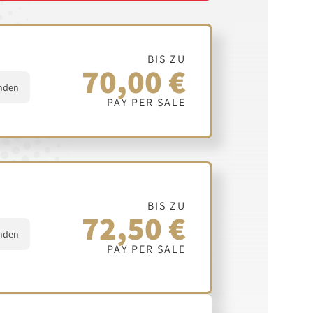
BIS ZU
70,00 €
nden
PAY PER SALE
BIS ZU
72,50 €
nden
PAY PER SALE