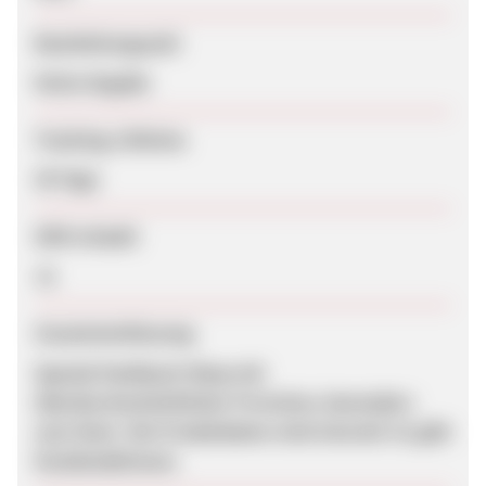
Bearbeitungszeit
Keine Angabe
Tracking-Lifetime
30 Tage
SEM erlaubt
Ja
Zusammenfassung
Spezial-Fachbuch-Shop mit
überdurchschnittlicher Provision, besonders
zum Start. Die Produkdaten sind sinnvoll. Es gibt
Kundenaktionen.