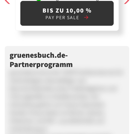
BIS ZU 10,00 %
PAY PER SALE
gruenesbuch.de-
Partnerprogramm
gruenesbuch.de ist der TASPO Fachbuchservice für
Gartendesigner, Baumpfleger und
Baumschulbetriebe sowie Friedhofsgärtner und
Führungskräfte im Zierpflanzenbau. Der
Onlineshop gehört zum Hause Haymarket.
Darüber hinaus bieten wir Bücher, ebooks,
Hörbücher und DVD´s aus Belletristik und
Unterhaltung an.