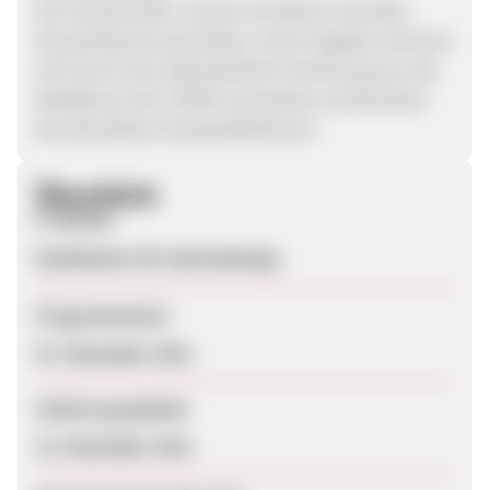
Der Versand aller unserer Produkte innerhalb
Deutschlands ist portofrei. Unser Angebot zeichnet
sich durch eine übersichtliche Sortierung aus. Die
Redakteure der TASPO rezensieren wöchentlich
die aktuellsten Fachpublikationen.
Überblick
Produkte
Fachbücher für Gartendesign
Programmstart
07. Dezember 2011
Zuletzt geupdatet
12. Dezember 2011