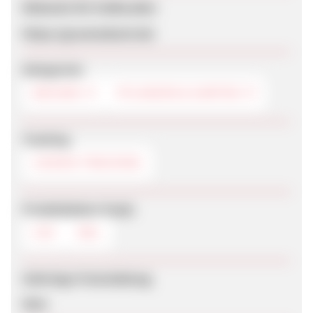
Webseite für Endkunden
https://gruenesbuch.de/
Kategorien
BÜCHER
PFLANZEN & GARTEN
Tracking
COOKIE-TRACKING
Produktdaten-Feeds
CSV
XML
Sofortige Freischaltung
Nein