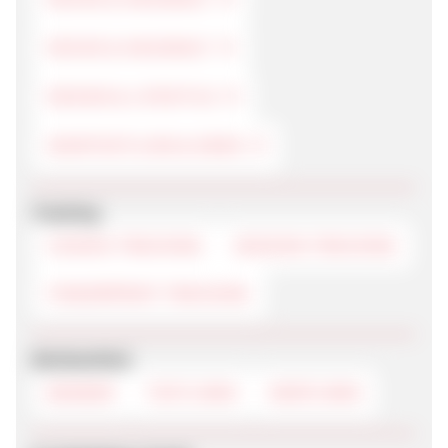
KÜCHE & HAUSHALT
DESIGN & LIFESTYLE
HEIMTEXTILIEN & DEKO
Tracking
COOKIE-TRACKING
SESSION-TRACKING
FINGERPRINT-TRACKING
Werbemittel
BANNER
TEXTLINKS
DEEPLINKS