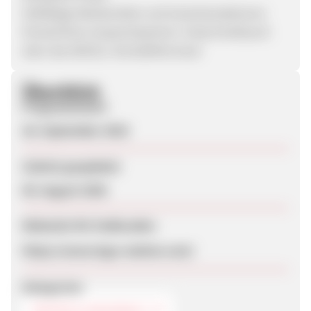
Vielfältige Werbemittel und Gutscheinaktionen
Persönlicher Ansprechpartner: Andy Knoblauch
über das ADCELL-Kontaktformular
Überblick
Programmstart
28. September 2018
Zuletzt geupdatet
09. August 2026
Webseite für Endkunden
https://www.logo-matten.com/
Kategorien
KÜCHE & HAUSHALT