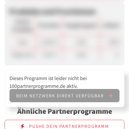
Produkte und Provisionen
Unsere
Provision
Vergütungsart
ø Warenkor
Produkte
Sale
13,00 %
Sale
100.00 €
Allgemein
7,00 %
Sale
€
Dieses Programm ist leider nicht bei
100partnerprogramme.de aktiv.
BEIM NETZWERK DIREKT VERFÜGBAR
Ähnliche Partnerprogramme
PUSHE DEIN PARTNERPROGRAMM