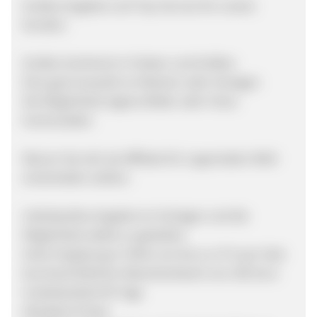
Großes Angebot und Top-Service für unsere
Kunden:
Großes Sortiment in Farben und Größen
Eine gute Auswahl an Motiven oder Vorlagen
Die Möglichkeit eigene Bilder oder Fotos
hochzuladen
Warum Sie sich als Affiliate für Logomatten Welt
entscheiden sollten:
Individuelles Angebot an Vorlagen und die
Möglichkeit selbst zu gestalten
Hohe Vergütung in Höhe von bis zu 13 % per Sale
Durchschnittlicher Warenkorbwert von 250 Euro
Cookielaufzeit 90 Tage
Attraktive Preise