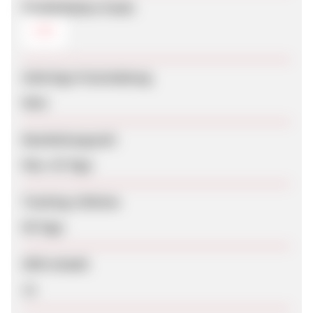
Produktdaten-Feeds
CSV
Sofortige Freischaltung
Nein
Bearbeitungszeit
Max. 42 Tage
Tracking-Lifetime
90 Tage
SEM erlaubt
Ja