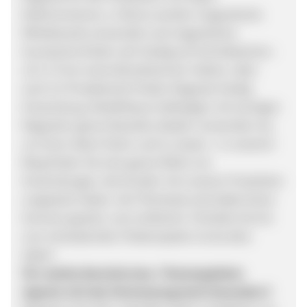
Elektromotoren, in Büros werden magnetische
Whiteboards verwendet und magnetische
Accessoires finden sich häufig auf Schreibtischen -
z.B. in Form eines Büroklammer-Halters. Aber
auch im Privatbereich finden Magnete häufig
Anwendung. Modellbauer befestigen mit winzigen
Magneten ganze Bauteile, Bastler verwenden sie,
um ihren Ideen freien Lauf zu lassen. In unserem
Blog finden Sie eine ganze Reihe von
Anwendungen, die Kunden mit unseren Produkten
umgesetzt haben. Der Phantasie sind dabei keine
Grenzen gesetzt, vom einfachen Türhalter bis hin
zum schwebenden Plattenspieler ist da alles
dabei!
Für welche Bereiche bzw. Themengebiete
eigenet sich das Partnerprogramm besonders?