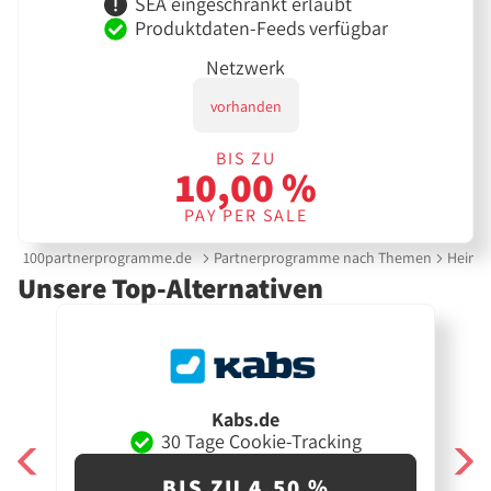
SEA eingeschränkt erlaubt
Produktdaten-Feeds verfügbar
Netzwerk
vorhanden
BIS ZU
10,00 %
PAY PER SALE
100partnerprogramme.de
Partnerprogramme nach Themen
Heimte
Unsere Top-Alternativen
Kabs.de
30 Tage Cookie-Tracking
BIS ZU 4,50 %