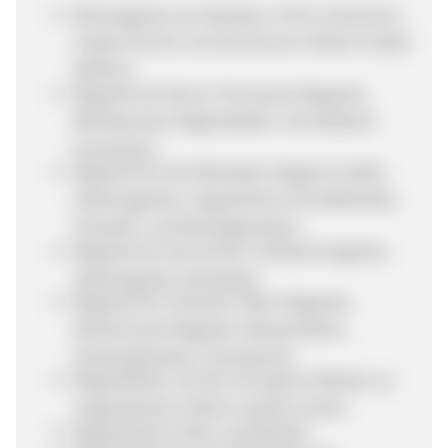
Rohmagnete aus Neodym, Ferrit, Samarium-
Cobalt (SmCo) und Aluminium-Nickel-Cobalt
(AlNiCo)
Magnete für Büros: Pinnwand-Magnete,
Whiteboards, Magnettafeln, Schreibtisch-
Accessoires
Magnete für die Werkstatt: Magnet-Greifer,
Hebemagnete, magnetische Schreibbretter,
Schweiß- und Montagewinkel...
Magnete für die Schule: Hufeisenmagnete,
Stabmagnete, Kompasse
Magnete für Zuhause: Deko-Magnete,
Kühlschrank-Magnete, Messerleisten,
Schlüsselbretter, Fotorahmen
Magnetfarbe, mit der sich ganze Wände zur
magnetischen Fläche machen lassen
Magnetische Folien und Bänder