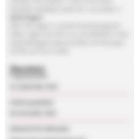
nächsten Zeit erweitern - wenn Ihnen etwas
besonders wichtig ist, lassen Sie´s uns wissen :-)
Noch Fragen?
Wenn Sie Fragen zu unserem Partnerprogramm
haben, zögern Sie nicht uns zu kontaktieren! Unter
partner@magnet-shop.net stehen wir Ihnen gern
mit Rat und Tat zur Seite!
Überblick
Programmstart
26. September 2016
Zuletzt geupdatet
06. November 2018
Webseite für Endkunden