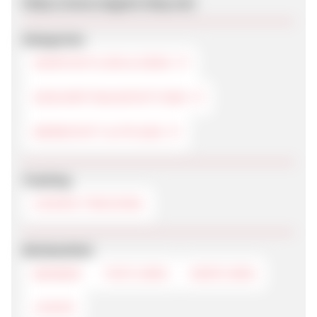
https://www.magnet-shop.net/
Kategorien
HEIMTEXTILIEN & DEKO
GESCHÄFTSAUSSTATTUNG
WERKSTATT & PFLEGE
Tracking
COOKIE-TRACKING
Werbemittel
BANNER
TEXTLINKS
DEEPLINKS
LOGOS