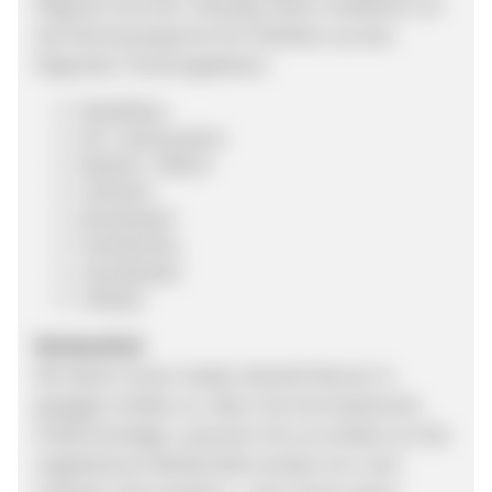
Magnete sind sehr vielseitig. Daher empfehlen wir
das Partnerprogramm für Publisher aus den
folgenden Themengebieten:
Modellbau
DIY / Heimwerken
Basteln / Nähen
Industrie
Bürobedarf
Handwerker
Schulbedarf
Liftstyle
Werbemittel
Wir bieten immer wieder aktuelle Banner in
gängigen Größen an. Wenn Sie eine bestimmte
Größe benötigen, sprechen Sie uns einfach an! Die
angebotenen Werbemittel werden wir in der