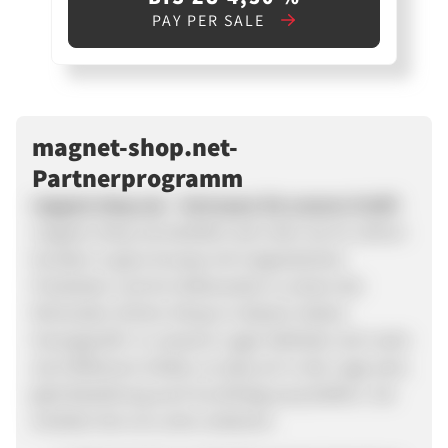
PAY PER SALE
magnet-shop.net-
Partnerprogramm
magnet-shop.net - Vertrauen Sie unserer Kraft!
magnet-shop.net beliefert seit mehr als 10 Jahren
Kunden in ganz Europa mit magnetischen
Produkten und ist mittlerweile zu einem der
führenden Online-Shops in diesem Sektor
herangereift. In unserem Lager befinden sich mehr
als 8 Millionen Artikel, so dass wir in der Lage sind,
jede Bestellung auch kurzfristig auszuliefern. Sie
erhalten bei uns unter anderem: