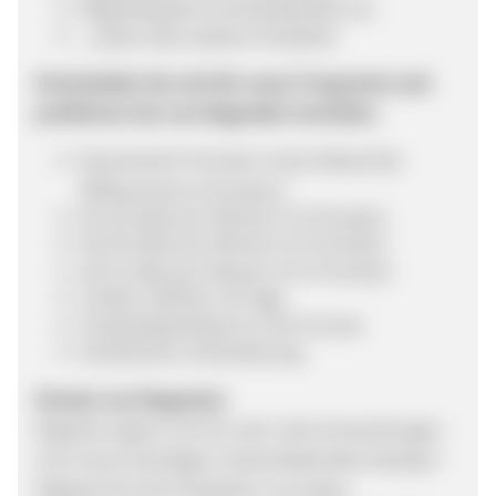
Magnetsysteme verschiedenster Art
...sowie viele weitere Produkte!
Entscheiden Sie sich für unser Programm und
profitieren Sie von folgenden Vorteilen:
Dynamische Provision (nach Ablauf der
Willkommens-Provision):
bis 20 Sales pro Monat: 6 % Provision
bis 50 Sales pro Monat: 8 % Provision
ab 51 Sales pro Monat: 10 % Provision
Cookie-Lifetime: 30 Tage
Produktdatenfeed im CSV-Format
Persönliche Unterstützung
Einsatz von Magneten
Magnete eignen sich für sehr viele Anwendungen.
Zum einen benötigen Industriebetriebe Neodym-
Magnete für die Produktion von bspw.