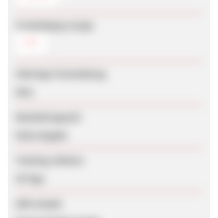
Produktdaten-Feeds
CSV
Sofortige Freischaltung
Nein
Bearbeitungszeit
Keine Angabe
Tracking-Lifetime
30 Tage
SEM erlaubt