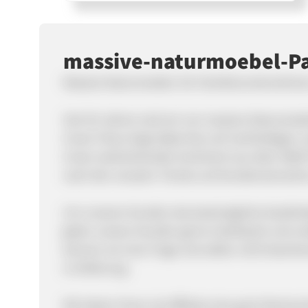
massive-naturmoebel-P
Massive Naturmoebel. Ein Familienunternehme
Seit 30 Jahren sind wir von massive-Naturmoeb
Unser Fokus liegt dabei klar auf nachhaltigen
Unser weitreichendes Sortiment aus über 5000 
nach den neusten Trends und Kundenwünschen 
Um unseren Kunden das bestmögliche Kauferleb
jeden unserer Kunden gerne individuell und 
können wir eine Frage mal selber nicht beantw
in Erfahrung.
Wir bieten Ihnen als Affiliate eine gute Partner