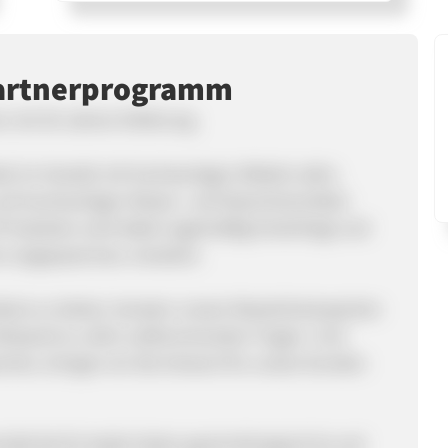
artnerprogramm
n mit 30 Jahren Erfahrung
el im Handel mit hochwertigen Möbeln aktiv.
 und hochwertigen Massiv- und Naturholzmöbel.
Produkten wird dabei regelmäßig hinterfragt und
angepasst bzw. erweitert.
nis zu bieten, beraten unsere Massivholzexperten
umfassend zu allen aufkommenden Fragen. Und
orten, bringen wir die Antwort für unsere Kunden
schaft die für beide Seiten gewinnbringend ist und