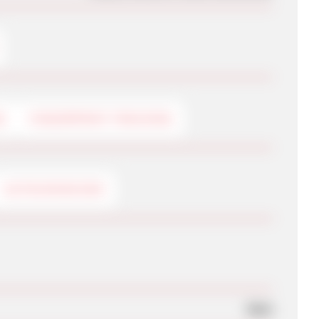
G
FINGERPRINT-TRACKING
GUTSCHEINCODE
Nein