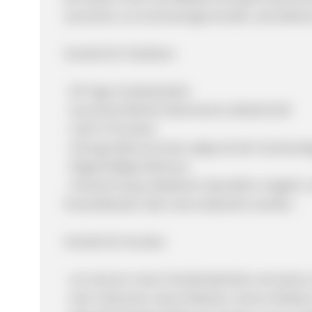
wünschen uns hochwertige Kunden, die Markenm
Vorteile für Publisher:
- 90 Tage Cookielaufzeit
- Durchschnittliche Warenkorb 1200,00 EUR
- 5,00 % Provision
- Geringe Retourenrate aufgrund der hochwert
- Regelmäßige Aktionen
- Versand ist grundsätzlich überallhin möglich
Versandkosten aber extra kalkuliert werden.
Vorteile für Kunden
- wir sind ein reiner Familienbetrieb und setze
- kein Callcenter, keine Roboter, immer direkte