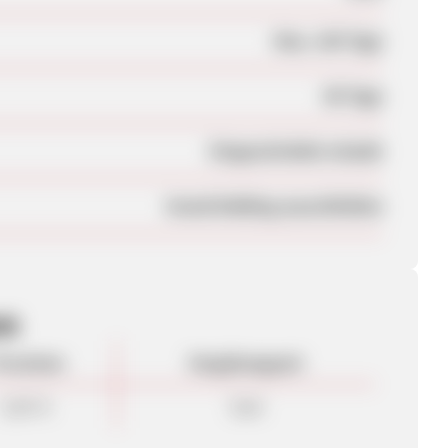
Max. 140 Tage
90 Tage
Eingeschränkt erlaubt
brand bidding ausschließen
en
rovision
Vergütungsart
5,00 %
Sale