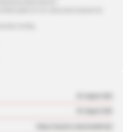
Massivholzmöbel Experten
öbeln jeder Art von robust über klassisch bis
esonders wichtig
04. August 2021
04. August 2021
https://massive-naturmoebel.de/