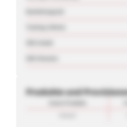
Bearbeitungszeit
Tracking-Lifetime
SEM erlaubt
SEM-Hinweise
Produkte und Provision
Unsere Produkte
P
Verkauf