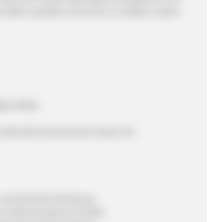
öbel, Qualität und Service zu schätzen wissen.
igen Möbel
. Außerhalb Deutschlands müssen die
n auf persönliche Beratung
r kundenorientierter Kontakt