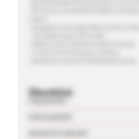
- jahrzehntelange Erfahrung machen uns zum 
- Wir sind Fan von Massivholzmöbeln und Naturm
modern
- ökologisch hochwertige Möbel sind für uns b
- Terminlieferung an den Kunden
- Möbel kommen teilweise komplett montiert
- 3 % Skonto bei Zahlung per Vorkasse
- Kostenloser Versand innerhalb Deutschlands
Überblick
Programmstart
Zuletzt geupdatet
Webseite für Endkunden