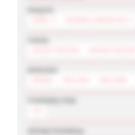
Kategorien
MÖBEL
WOHNEN & IMMOBILIEN
Tracking
COOKIE-TRACKING
SESSION-TRACKIN
Werbemittel
BANNER
TEXTLINKS
DEEPLINKS
Produktdaten-Feeds
CSV
Sofortige Freischaltung