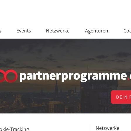
s
Events
Netzwerke
Agenturen
Coa
DEIN 
Netzwerke
okie-Tracking