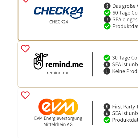
Das große 
60 Tage Co
SEA einges
CHECK24
Produktdat
30 Tage Co
SEA ist un
Keine Prod
remind.me
First Party
SEA ist un
EVM Energieversorgung
Produktdat
Mittelrhein AG