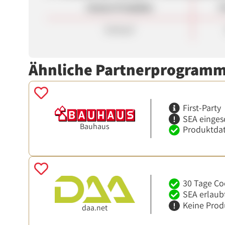
Unsere Produkte
P
Verkauf
Ähnliche Partnerprogram
First-Party
SEA einges
Bauhaus
Produktdat
30 Tage Co
SEA erlaub
Keine Prod
daa.net