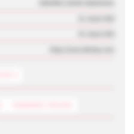
Badmöbel, Sanitär, Badezimmer
25. Januar 2023
30. Januar 2023
https://www.shkshop-com/
NITÄR
G
FINGERPRINT-TRACKING