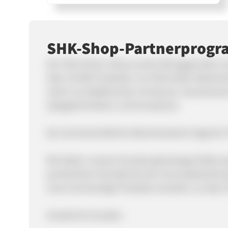
SHK-Shop-Partnerprog
Der SHk Online-Shop wurde 2010 gegründet und 
über 20 000 Produkten von führenden Markenher
reicht von Badkeramik, Armaturen, Duschwann
Spiegelschränken und Accessoires.
Der durchschnittliche Warenkorbwert liegt bei 
Wir bieten unseren Kunden jahrelange Erfahrun
persönlichen Kontakt bei der Serviceabwicklun
neue hochwertige Produkte erweitert, so dass m
Vorteile für Kunden: