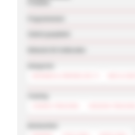
Produkte
Programmstart
Zuletzt geupdatet
Webseite für Endkunden
Kategorien
WOHNEN & IMMOBILIEN
BAD & SA
Tracking
COOKIE-TRACKING
SESSION-TRACKIN
Werbemittel