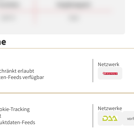
rovision
Vergütungsart
3,00 %
Sale
me
Netzwerk
chränkt erlaubt
en-Feeds verfügbar
Netzwerke
okie-Tracking
t
vor
uktdaten-Feeds