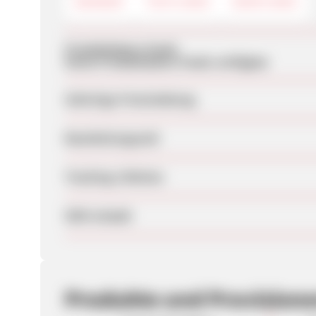
BANNER
TEXTLINKS
DEEPLINKS
Produktdaten-Feeds
Keine Produktdaten-Feeds verfügbar
Sofortige Freischaltung
Bearbeitungszeit
Tracking-Lifetime
SEM erlaubt
Produkte und Provision