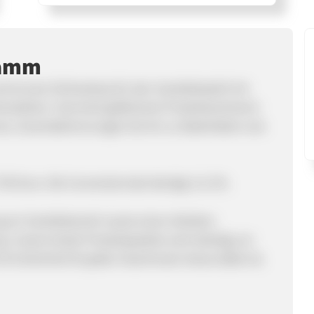
ramm
ist eine Onlineshop für den Sanitärbedarf mit
stellern. Das breit gefächerte Produktsortiment
en, Duschabtrennungen bis hin zu Badmöbeln wie
750 Euro. Die Conversionrate beträgt 1,5-2%.
g im Sanitärbereich sowie einen direkten
g. Unsere breite Produktpalette wird ständig um
it Sicherheit für jeden Geschmack etwas dabei ist.