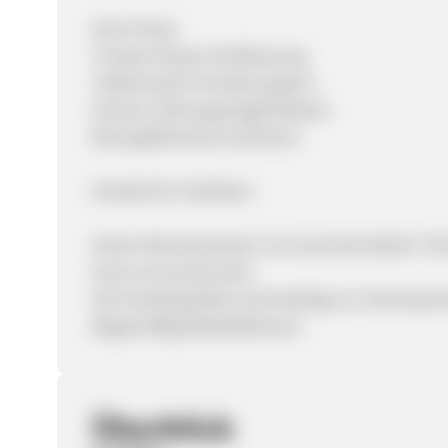
Faire Preise
Trusted-Shops Zertifizierung
Telefonischer Kundensupport
Sichere Zahlungsmöglichkeiten
Breit gefächertes Sortiment
Vorteile für Publisher:
Hoher Warenkorbwert von durchschnittlich 750
Gute Cornversionrate
die Produktpalette wird ständig um interessant
Regelmäßig Rabattaktionen
Überblick