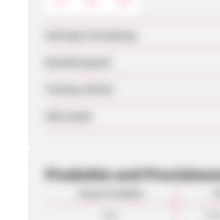
CSV
XML
RSS
Sofortige Freischaltung
Bearbeitungszeit
Tracking-Lifetime
SEM erlaubt
Produkte und Provision
Unsere Produkte
P
Sale
10,0