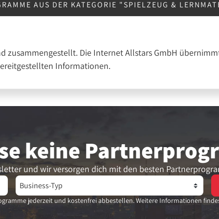
RAMME AUS DER KATEGORIE "SPIELZEUG & LERNMAT
nd zusammengestellt. Die Internet Allstars GmbH übernimmt
bereitgestellten Informationen.
se keine Partner­pro
letter und wir versorgen dich mit den besten Partnerprogr
gramme jederzeit und kostenfrei abbestellen. Weitere Informationen finde