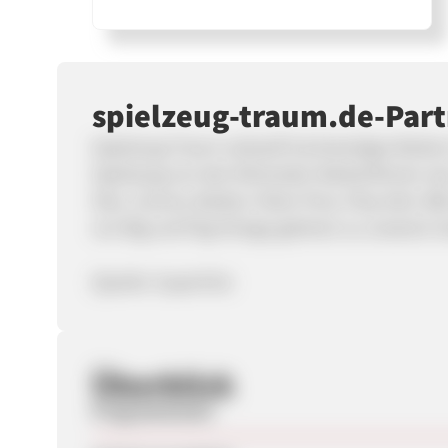
spielzeug-traum.de-Pa
Spielzeug-Traum verkauft hochwertiges Marken-
Spielzeug von den führenden Markenfirmen wi
Siku, Carrera, Barbie, Fisher Price, Play-Doh,
von Big und Peg-Perego gehören zu unserem S
(Quelle: SuperClix)
Überblick
Programmstart