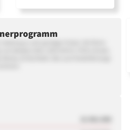
rtnerprogramm
Spielzeug zu sehr günstigen Preisen. Wir führen
e zum Beispiel LEGO, LEGO DUPLO, VTECH, Bruder,
 MB, Wendy und My Model. Aber auch Kinderfahrzeuge
ortiment.
28. März 2008