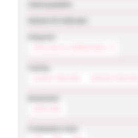
Zuletzt geupdatet
Webseite für Endkunden
Kategorien
SPIELZEUG & LERNMATERIAL
Tracking
COOKIE-TRACKING
SESSION-TRACKIN
Werbemittel
DEEPLINKS
Produktdaten-Feeds