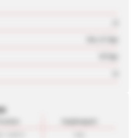
Ja
Max. 21 Tage
90 Tage
Ja
en
rovision
Vergütungsart
0 - 15,00 %
Sale