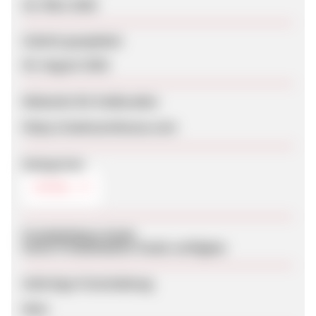
26. März 2026
Zuletzt geupdatet
05. August 2026
Webseite für Endkunden
https://teakwarehouse.com
Kategorien
MÖBEL
Produktdaten-Feeds
Keine Produktdaten-Feeds verfügbar
Sofortige Freischaltung
Nein