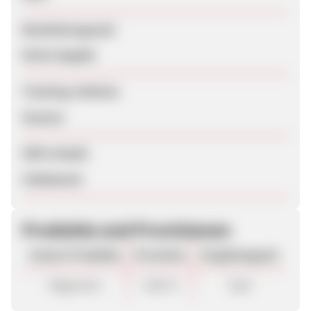
Bearbeitungszeit
Keine Angabe
Tracking-Lifetime
Session
SEM erlaubt
Unbekannt
Produkte und Provisionen
Unsere Produkte
Provision
Vergütungsart
Allgemein
4,90 %
Sale