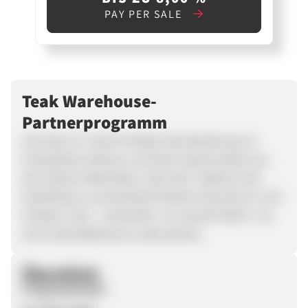
PAY PER SALE
Teak Warehouse-
Partnerprogramm
Seit über 25 Jahren fertigt Teak Warehouse in
Handarbeit zeitlose, luxuriöse Gartenmöbel aus
den besten Materialien, darunter Teakholz der
Güteklasse A, pulverbeschichtetes Aluminium und
Outdoor-Seil – entworfen, um sowohl Wohn- als
auch Geschäftsräume aufzuwerten.
Überblick
Programmstart