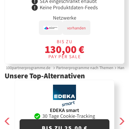
SEA eingeschränkt erlaubt
Keine Produktdaten-Feeds
Netzwerke
vorhanden
BIS ZU
130,00 €
PAY PER SALE
100partnerprogramme.de
Partnerprogramme nach Themen
Handy 
Unsere Top-Alternativen
EDEKA smart
30 Tage Cookie-Tracking
BIS ZU 25,00 €