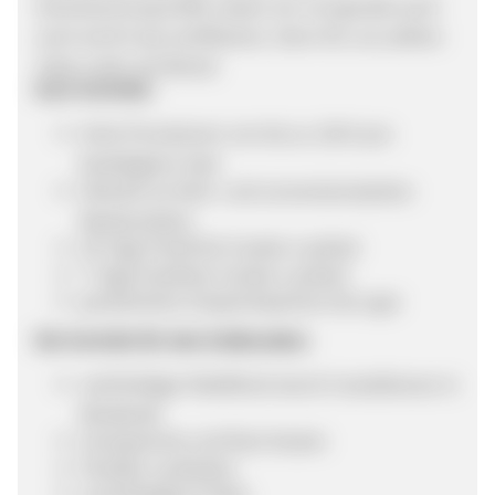
Verantwortung heißt, lassen wir uns gerade auch
noch als B Corp zertifizieren. Denn für uns zählen
Taten mehr als Worte!
Eure Vorteile:
hohe Provisionen von bis zu 130 € pro
bestätigtem Sale
Vielzahl an klick- und conversionstarken
Werbemitteln
30 Tage PostClick Cookie-Laufzeit
7 Tage PostView Cookie-Laufzeit
persönlicher Ansprechpartner bei uppr
Die Vorteile für den Endkunden:
nachhaltiger Mobilfunk durch Investitionen in
Windkraft
transparente und faire Kosten
Flexible Laufzeiten
zuverlässiges D-Netz