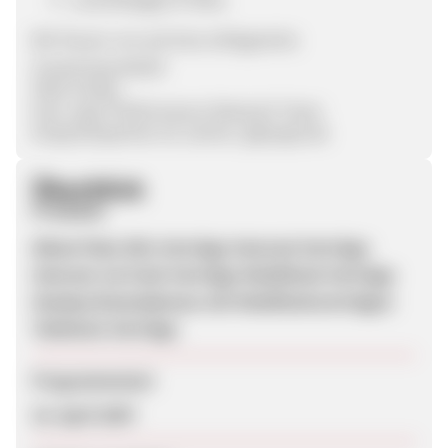
Wir freuen uns auf eine erfolgreiche
Zusammenarbeit!
Viele Grüße,
Euer uppr Performance Network Team
Ansprechpartner ist Janine- js@uppr.de
Überblick
Produkte
Allnet-Flats DSL-Verträge Internet-Verträge
Internet via Funk Verträge Mobilfunk-Verträge
Handys/Smartphones mit Mobilfunkverträgen
Telefonie-Verträge
Programmstart
16. April 2007