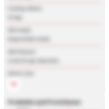
Tracking-Lifetime
30 Tage
SEM erlaubt
Eingeschränkt erlaubt
SEM-Hinweise
vorab mit uppr absprechen
Weitere Links
Produkte und Provisionen