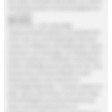
den Tarifen ist für jede:n etwas dabei: von 3 GB bis
100 GB Datenvolumen mit Geschwindigkeiten bis
zu 150 Mbit/s.
Über Amiva:
Wir sind Amiva – dein nachhaltiger
Telekommunikationsanbieter aus Düsseldorf. Mit
einem Team aus rund 50 großartigen Menschen
machen wir Mobilfunk und Glasfaser jeden Tag ein
Stück fairer und nachhaltiger. Zum Beispiel durch
unsere Investitionen in Windkraft. Unsere Mission:
Einfach nachhaltige Kommunikation für alle, ohne
Kompromisse und eeeasy! Mit jedem neuem
Abschluss wächst unser Impact für ein
nachhaltiges Miteinander – und daran arbeiten wir
jeden Tag mit vollem Einsatz. Da wir schon lange
auf Nachhaltigkeit und soziale Verantwortung
setzen und Unternehmertum für uns