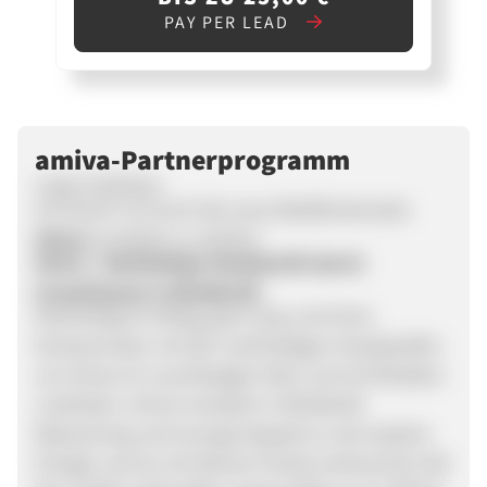
PAY PER LEAD
amiva-Partnerprogramm
Liebe Publisher,
wir freuen uns euch die neue Mobilfunkmarke
Amiva
vorstellen zu dürfen!
Amiva - Nachhaltige Handytarife durch
Investitionen in Windkraft.
Nachhaltig im Alltag, ganz easy und ohne
Kompromisse: mit den nachhaltigen Handytarifen
von Amiva im zuverlässigen Netz und mit flexiblen
Laufzeiten. Amiva investiert in Windkraft-
Repowering und erzeugt doppelt so viel saubere
Energie, wie du mit deinem Handy verbrauchst. Bei