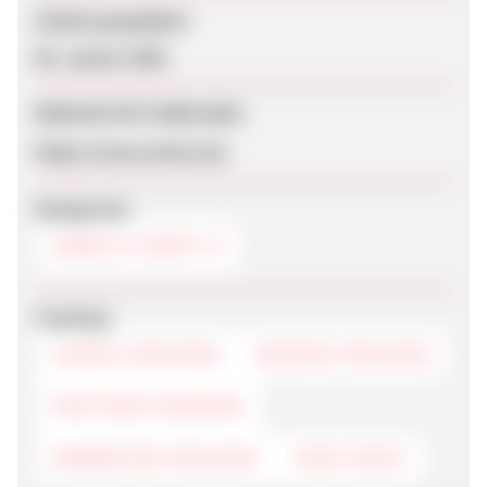
Zuletzt geupdatet
06. Januar 2026
Webseite für Endkunden
https://www.amiva.de
Kategorien
HANDY & TARIFE
Tracking
COOKIE-TRACKING
SESSION-TRACKING
POSTVIEW-TRACKING
PARAMETER-TRACKING
FIRST-PARTY