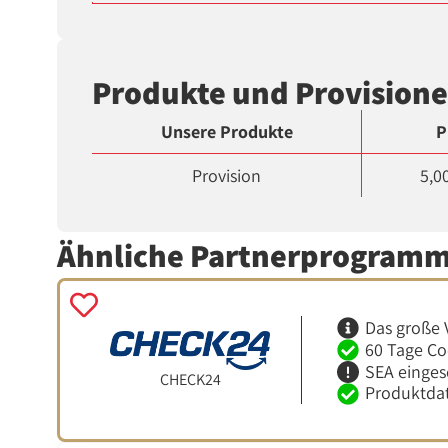
Produkte und Provision
Unsere Produkte
P
Provision
5,0
Ähnliche Partnerprogram
Das große 
60 Tage Co
SEA einges
CHECK24
Produktdat