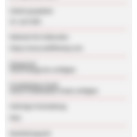
Zuletzt geupdatet
23. Juni 2026
Webseite für Endkunden
https://www.welllifeshop.com
Kategorien
Keine Kategorien verfügbar
Produktdaten-Feeds
Keine Produktdaten-Feeds verfügbar
Sofortige Freischaltung
Nein
Bearbeitungszeit