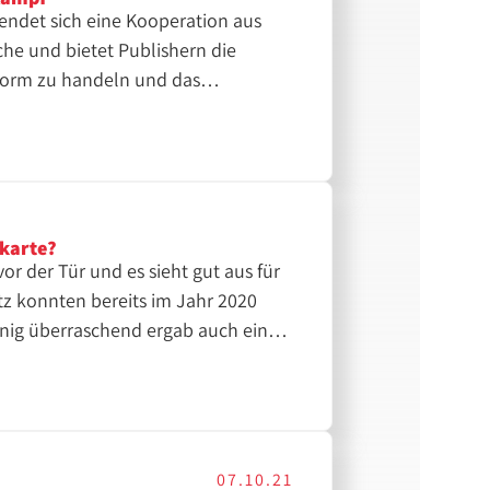
endet sich eine Kooperation aus
che und bietet Publishern die
form zu handeln und das
tionen weiterhin zu gewährleisten.
tkarte?
r der Tür und es sieht gut aus für
tz konnten bereits im Jahr 2020
ass 39% der befragten Verbraucher
] . Die weltweite Pandemie hat die
eschleunigt. Der Anteil des E-
den nächsten Jahren anlog zum
Jahr 2020 auf 17% im Jahr 2025
07.10.21