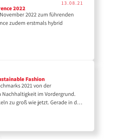
13.08.21
erence 2022
8. November 2022 zum führenden
rence zudem erstmals hybrid
ustainable Fashion
enchmarks 2021 von der
Nachhaltigkeit im Vordergrund.
eln zu groß wie jetzt. Gerade in der
ampagnen zielten genau darauf ab.