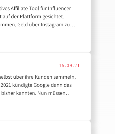
es Affiliate Tool für Influencer
t auf der Plattform gesichtet.
ommen, Geld über Instagram zu
 welche Influencer bereits von dem
15.09.21
 selbst über ihre Kunden sammeln,
 2021 kündigte Google dann das
ie bisher kannten. Nun müssen
sowie deren Tracking gewinnen noch