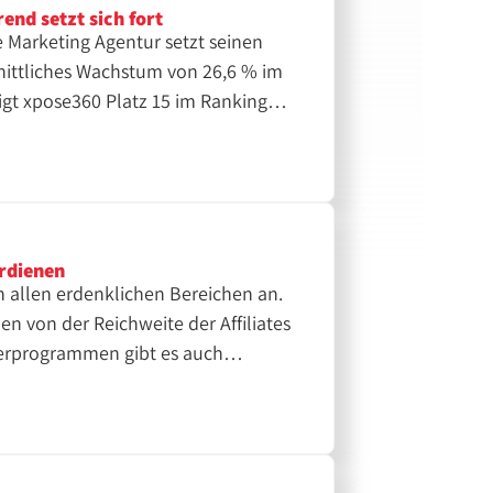
nd setzt sich fort
 Marketing Agentur setzt seinen
ittliches Wachstum von 26,6 % im
igt xpose360 Platz 15 im Ranking
n Deutschland. Kurz gesagt: es
er zweiter Platz im Gesamtranking in
ndemie hat es nicht allen Playern im
ungen sich online neu aufzustellen.
che diesen Wandel offenbar
rdienen
ielhaft am Fall von xpose360 und am
n allen erdenklichen Bereichen an.
machen lässt. Wir sind gespannt auf
 von der Reichweite der Affiliates
h weiterhin Erfolgsgeschichten
nerprogrammen gibt es auch
e gesamte Pressemitteilung von
folio haben - so auch das
laden
4.