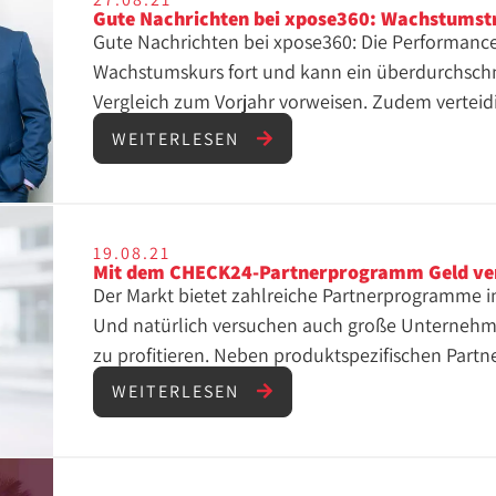
Gute Nachrichten bei xpose360: Wachstumstre
Gute Nachrichten bei xpose360: Die Performance
Wachstumskurs fort und kann ein überdurchschn
Vergleich zum Vorjahr vorweisen. Zudem verteid
des Fachmagazins iBusiness der Top-Agenturen i
WEITERLESEN
läuft. Besonders bemerkenswert ist ein sehr gut
der Kategorie Affiliate-Marketing. Die Corona Pa
Online-Marketing leicht gemacht und viele gezw
Umso schöner, dass die Affiliate-Marketing Bran
19.08.21
Mit dem CHECK24-Partnerprogramm Geld ve
größtenteils gemeistert hat, was sich hier beisp
Der Markt bietet zahlreiche Partnerprogramme i
generellen Tonus des Berichts von iBusiness fest
Und natürlich versuchen auch große Unternehmen
die nächsten Herausforderungen und hoffen euc
zu profitieren. Neben produktspezifischen Part
erzählen zu können. #weiterso Hier könnt Ihr di
Programme, die gleich mehrere Produkte im Port
WEITERLESEN
xpose360 als PDF herunterladen. Jetzt herunter
Partnerprogramm des Vergleichs-Riesen CHECK2