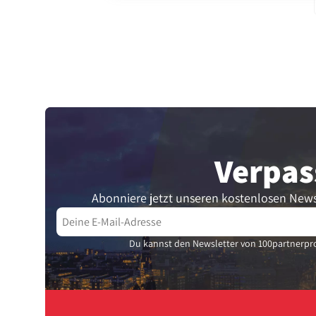
Verpas
Abonniere jetzt unseren kostenlosen News
Du kannst den Newsletter von 100partnerpro