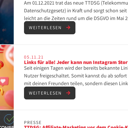
Am 01.12.2021 trat das neue TTDSG (Telekommu
Datenschutzgesetz) in Kraft und sorgt schon seit e
leicht an die Zeiten rund um die DSGVO im Mai 2
müssen Advertiser, Affiliates und Netzwerke akt
WEITERLESEN
ihre Sales und Provision zu tracken. Denn ohne 
ein Performance-Kanal einfach nicht.
05.11.21
Links für alle! Jeder kann nun Instagram Stor
Seit einigen Tagen wird der bereits bekannte Link
Nutzer freigeschaltet. Somit kannst du ab sofort
mit deinen Freunden teilen, sondern diesen Link-
Unternehmer nutzen. Bisher war es nur solchen 
WEITERLESEN
Instagram raus zu verlinken, die mindestens 10.
ist nun nicht mehr vorhanden und so können sic
Business User freuen.
PRESSE
TTDSG: Affiliate-Marketing vor dem Cookie-