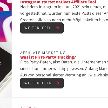
Instagram startet natives Affiliate Tool
steigen [3] .
Nachdem Instagram im Juni 2021 sein neues, nativ
vorgestellt hat, wurden nun erste Posts dieser Ar
Creator sollen so noch mehr Möglichkeiten bek
verdienen. Wie so ein nativer Post aussieht und
WEITERLESEN
neuen Tool profitieren, erfahrt Ihr jetzt.
AFFILIATE-MARKETING
Was ist First-Party Tracking?
First-Party-Daten, also Daten, die Unternehmen
sind schon immer wichtig gewesen. Anfang März
Aus von personalisierter Werbung an , wie wir s
schnell Lösungen her. Und First-Party Cookies 
WEITERLESEN
mehr an Bedeutung.
27.08.21