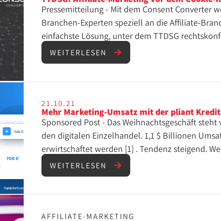
Pressemitteilung - Mit dem Consent Converter w
Branchen-Experten speziell an die Affiliate-Bran
einfachste Lösung, unter dem TTDSG rechtskon
notwendige Tracking zur Zuordnung der Transak
WEITERLESEN
21.10.21
Mehr Marketing-Umsatz mit der pliant Kredi
Sponsored Post - Das Weihnachtsgeschäft steht vo
den digitalen Einzelhandel. 1,1 $ Billionen Umsa
erwirtschaftet werden [1] . Tendenz steigend. Wenig überraschend ergab auch eine
Umfrage von Think with Google im April 2021, d
WEITERLESEN
mehr online einkaufen als noch ein Jahr zuvor [2
Digitalisierung in vielen Bereichen noch einmal b
Commerces-Umsatzes wird laut Euromonitor in 
gloaben Trend auch in Deutschland von 14% im 
AFFILIATE-MARKETING