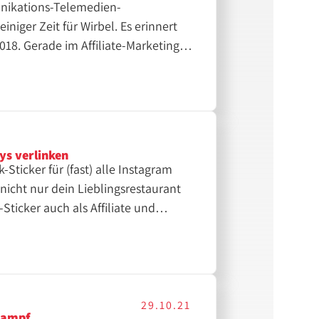
nikations-Telemedien-
iniger Zeit für Wirbel. Es erinnert
018. Gerade im Affiliate-Marketing
iv und kreativ werden um weiterhin
Kontrolle und Analyse funktioniert
ys verlinken
-Sticker für (fast) alle Instagram
 nicht nur dein Lieblingsrestaurant
Sticker auch als Affiliate und
Seiten möglich direkt aus
000 Follower hatten. Diese Schwelle
h neben privaten Usern auch die
29.10.21
Kampf