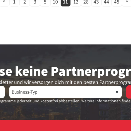
«
»
1
2
3
5
10
11
12
28
43
44
45
se keine Partner­pro
letter und wir versorgen dich mit den besten Partnerprogr
gramme jederzeit und kostenfrei abbestellen. Weitere Informationen finde