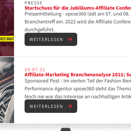
PRESSE
Startschuss für die Jubiläums-Affiliate Conf
Pressemitteilung - xpose360 lädt am 07. und 0
Branchentreff ein. 2022 wird die Affiliate Confe
durchgeführt.
WEITERLESEN
29.07.21
Affiliate-Marketing Branchenanalyse 2021: S
Sponsored Post - Im vierten Teil der Fashion B
Performance-Agentur xpose360 steht das Thema 
Noch nie war das Interesse an nachhaltigen Artik
Mode-Branche gab es einen Wandel und viele K
WEITERLESEN