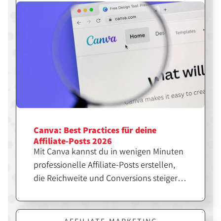
Canva: Best Practices für deine
Affiliate-Posts 2026
Mit Canva kannst du in wenigen Minuten
professionelle Affiliate-Posts erstellen,
die Reichweite und Conversions steigern.
Entscheidend ist jedoch nicht nur das
Design, sondern die richtige Strategie
dahinter. Erfahre hier, wie du Canva