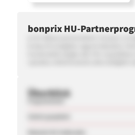
bonprix HU-Partnerpro
Az Ön előnyei partnerünkként: A bonprix a 10
Európa 30 országában vagyunk képviselve. Part
hozzárendelés alapján akár 15%-os jutalékban r
naprakész reklámhordozók széles skálájából vá
Überblick
Programmstart
Zuletzt geupdatet
Webseite für Endkunden