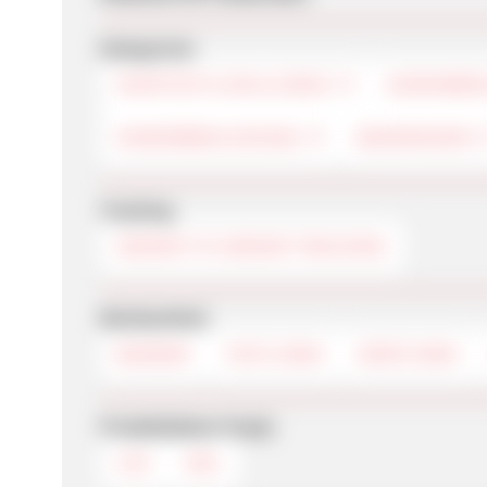
Kategorien
HEIMTEXTILIEN & DEKO
DAMENBE
KINDERBEKLEIDUNG
BADEMODEN
Tracking
SERVER TO SERVER TRACKING
Werbemittel
BANNER
TEXTLINKS
DEEPLINKS
Produktdaten-Feeds
CSV
XML