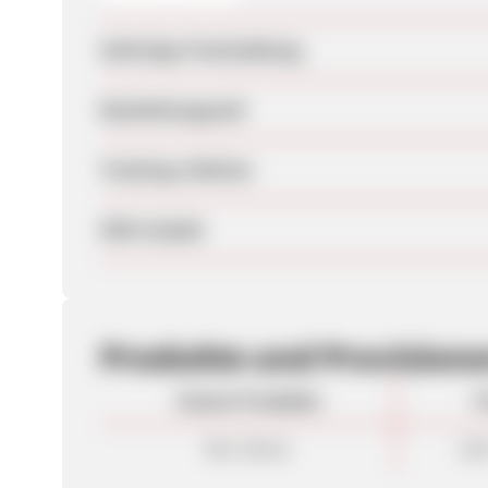
Sofortige Freischaltung
Bearbeitungszeit
Tracking-Lifetime
SEM erlaubt
Produkte und Provision
Unsere Produkte
P
Rev-Share
4,0