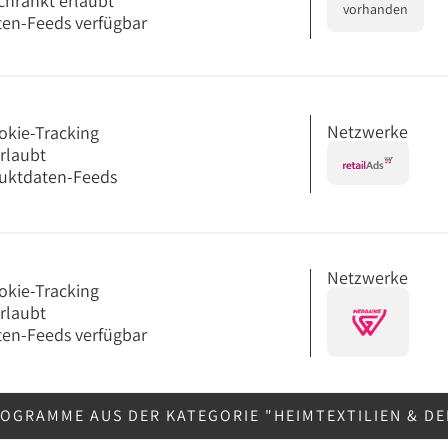
chränkt erlaubt
vorhanden
en-Feeds verfügbar
Netzwerke
okie-Tracking
erlaubt
uktdaten-Feeds
Netzwerke
okie-Tracking
erlaubt
en-Feeds verfügbar
OGRAMME AUS DER KATEGORIE "HEIMTEXTILIEN & D