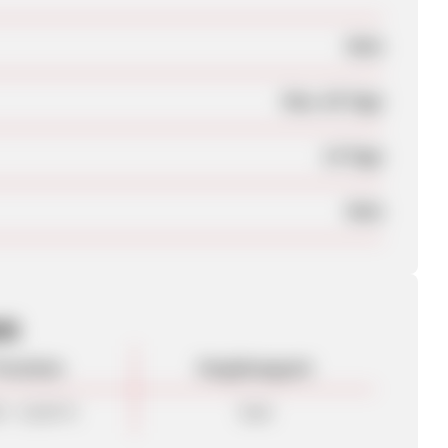
Nein
Max. 65 Tage
14 Tage
Nein
en
rovision
Vergütungsart
0 - 15,00 %
Sale