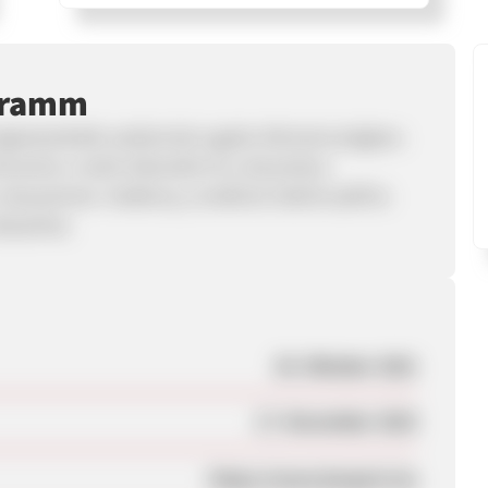
gramm
 legkedveltebb webáruház egyike Németországban.
nereink a nettó árbevétel és a dinamikus
észesülnek. Hatékony, rendkívül lebilincselő és
laszthat.
29. Oktober 2021
17. November 2023
https://www.bonprix.hu