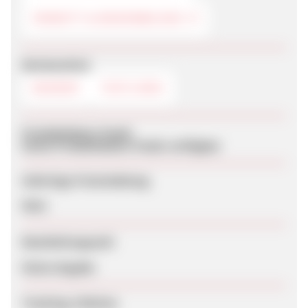
PARKETT & BODENBELÄGE
Werbemittel
BANNER
TEXTLINKS
Produktdaten-Feeds
Keine Produktdaten-Feeds verfügbar
Sofortige Freischaltung
Nein
Bearbeitungszeit
Keine Angabe
Tracking-Lifetime