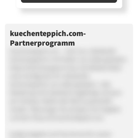
kuechenteppich.com-
Partnerprogramm
Kuechenteppich.com – Jetzt neu, individuelle
Küchenteppiche in 64 Farben zum selbst gestalten.
Dieses Partnerprogramm bzw. die Website bietet
einen Konfigurator für individuelle
Küchenteppiche zum selbst gestalten. Jede
Bestellung wird individuell angefertigt und kann
per Vorkasse, PayPal oder Rechnung bezahlt
werden. Überzeugen Sie sich jetzt vom Angebot
und dem Shop auf kuechenteppich.com.
Großes Angebot und Top-Service für unsere