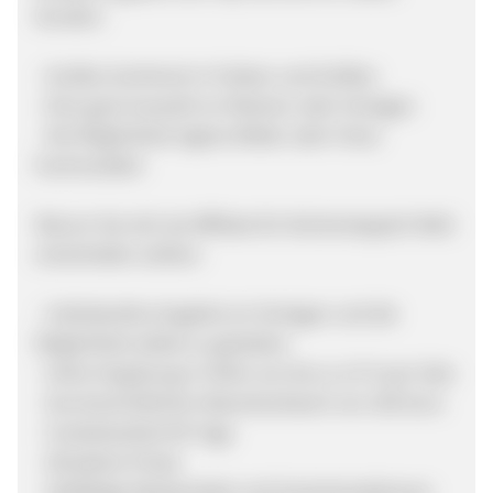
Kunden:
- Großes Sortiment in Farben und Größen
- Eine gute Auswahl an Motiven oder Vorlagen
- Die Möglichkeit eigene Bilder oder Fotos
hochzuladen
Warum Sie sich als Affiliate für Küchenteppich Welt
entscheiden sollten:
- Individuelles Angebot an Vorlagen und die
Möglichkeit selbst zu gestalten
- Hohe Vergütung in Höhe von bis zu 12 % per Sale
- Durchschnittlicher Warenkorbwert von 250 Euro
- Cookielaufzeit 90 Tage
- Attraktive Preise
- Vielfältige Werbemittel und Gutscheinaktionen