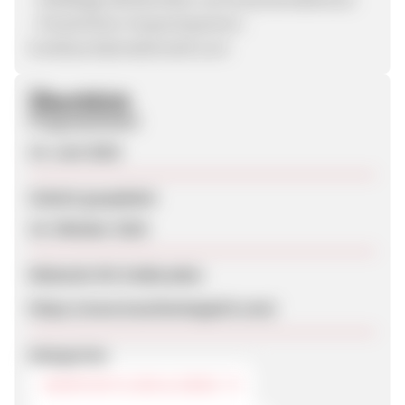
- Persönlicher Ansprechpartner:
knoblauch@mattenwelt.com
Überblick
Programmstart
14. Juni 2018
Zuletzt geupdatet
19. Oktober 2018
Webseite für Endkunden
https://www.kuechenteppich.com/
Kategorien
HEIMTEXTILIEN & DEKO