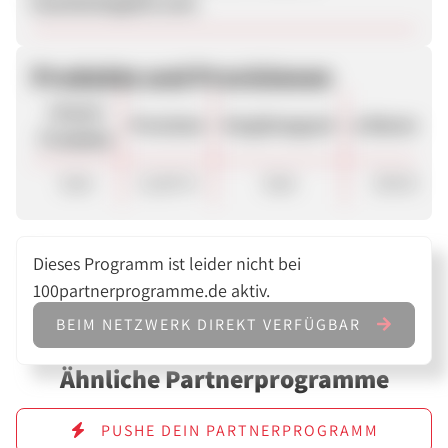
kuechenteppich.com.
Produkte und Provisionen
Unsere
Provision
Vergütungsart
ø Warenkor
Produkte
Sale
12,00 %
Sale
250.00 €
Dieses Programm ist leider nicht bei
100partnerprogramme.de aktiv.
BEIM NETZWERK DIREKT VERFÜGBAR
Ähnliche Partnerprogramme
PUSHE DEIN PARTNERPROGRAMM