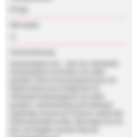
90 Tage
SEM erlaubt
Ja
Zusammenfassung
Kuechenteppich.com – Jetzt neu, individuelle
Küchenteppiche in 64 Farben zum selbst
gestalten. Dieses Partnerprogramm bzw. die
Website bietet einen Konfigurator für
individuelle Küchenteppiche zum selbst
gestalten. Jede Bestellung wird individuell
angefertigt und kann per Vorkasse, PayPal oder
Rechnung bezahlt werden. Überzeugen Sie sich
jetzt vom Angebot und dem Shop auf