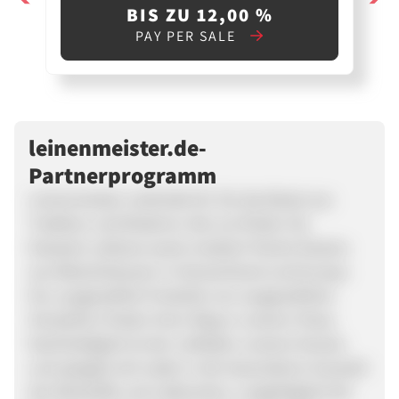
BIS ZU 12,00 %
PAY PER SALE
leinenmeister.de-
Partnerprogramm
Leinenmeister verbindet für Sie das Beste aus
Tradition und Moderne. Bei uns finden Sie
klassisch-zeitlose sowie modisch-frische Dessins
aus Wäschehäusern in Deutschland und Europa.
Nur ausgewählte Produkte von ausgewählten
Herstellern finden ihren Weg in unseren Shop.
Nachhaltigkeit ist der Leitfaden unseres Hauses
und spiegelt sich wider in der besonderen Auswahl
der Rohstoffe und Lieferanten, Langlebigkeit der