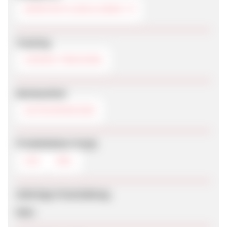
HEIMTEXTILIEN & DEKO
Tracking
COOKIE-TRACKING
Werbemittel
GUTSCHEINCODE
Produktdaten-Feeds
CSV
XML
Sofortige Freischaltung
Nein