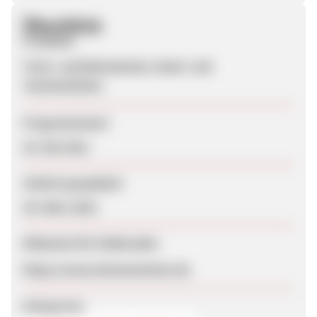
Überblick
Produkte
Tisch- und Bettwäsche, Hand- und
Taschentücher
Programmstart
25. Mai 2011
Zuletzt geupdatet
30. März 2023
Webseite für Endkunden
https://www.leinenmeister.de
Kategorien