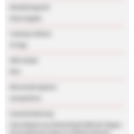
Bearbeitungszeit
Keine Angabe
Tracking-Lifetime
30 Tage
SEM erlaubt
Nein
Betreuende Agentur
moreperform
Zusammenfassung
Feine Wäsche aus Meisterhand heißt der Slogan.
Die Konditionen liegen im üblichen Bereich.