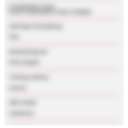
Produktdaten-Feeds
Keine Produktdaten-Feeds verfügbar
Sofortige Freischaltung
Nein
Bearbeitungszeit
Keine Angabe
Tracking-Lifetime
Session
SEM erlaubt
Unbekannt