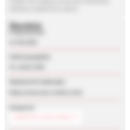
Création de masques muraux pour décoration
intérieure, inspirés de la nature.
Überblick
Programmstart
14. Mai 2024
Zuletzt geupdatet
16. Januar 2025
Webseite für Endkunden
https://www.owo-creative.com/
Kategorien
HEIMTEXTILIEN & DEKO